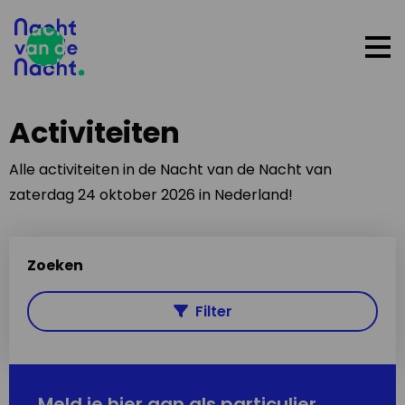
Op
me
Activiteiten
Alle activiteiten in de Nacht van de Nacht van
zaterdag 24 oktober 2026 in Nederland!
Zoeken
Filter
Meld je hier aan als particulier,