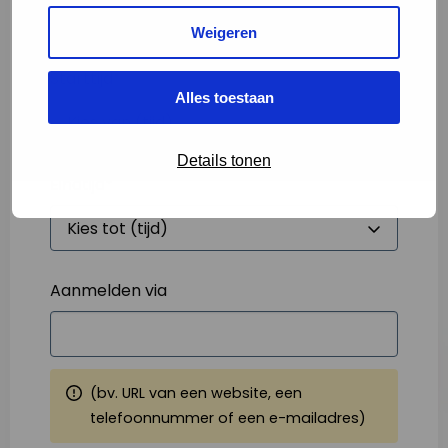
Weigeren
Starttijd
*
Alles toestaan
Details tonen
Eindtijd
*
Aanmelden via
(bv. URL van een website, een
telefoonnummer of een e-mailadres)