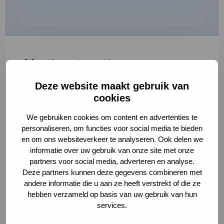
"
*
" geeft vereiste velden aan
Deze website maakt gebruik van
1
2
3
cookies
Korte omschrijving van de activiteit
*
We gebruiken cookies om content en advertenties te
personaliseren, om functies voor social media te bieden
en om ons websiteverkeer te analyseren. Ook delen we
informatie over uw gebruik van onze site met onze
Volledige omschrijving
*
partners voor social media, adverteren en analyse.
Deze partners kunnen deze gegevens combineren met
andere informatie die u aan ze heeft verstrekt of die ze
hebben verzameld op basis van uw gebruik van hun
services.