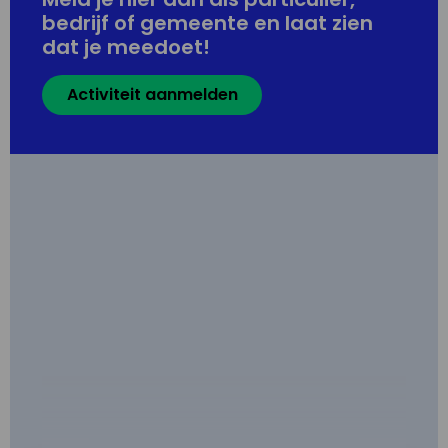
bedrijf of gemeente en laat zien
dat je meedoet!
Activiteit aanmelden