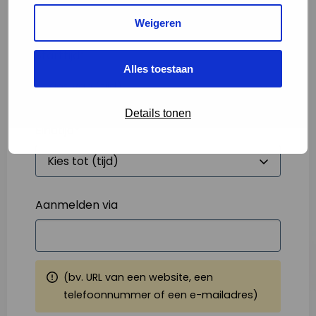
Weigeren
Starttijd
*
Alles toestaan
Details tonen
Eindtijd
*
Aanmelden via
(bv. URL van een website, een
telefoonnummer of een e-mailadres)