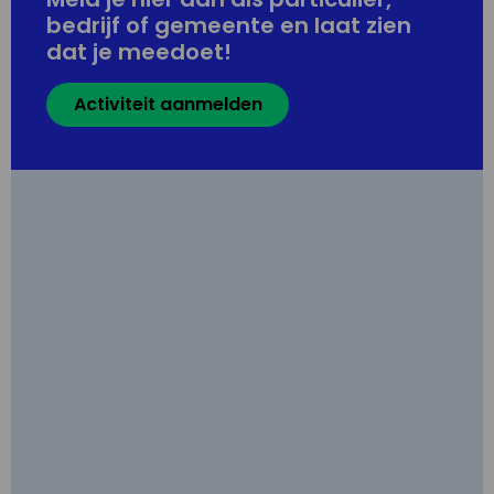
bedrijf of gemeente en laat zien
dat je meedoet!
Activiteit aanmelden