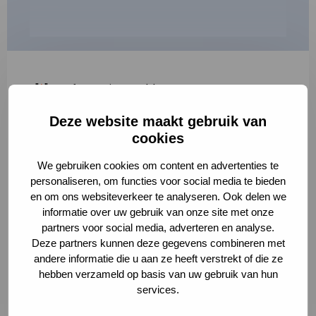
"
*
" geeft vereiste velden aan
Deze website maakt gebruik van
1
2
3
cookies
Korte omschrijving van de activiteit
*
We gebruiken cookies om content en advertenties te
personaliseren, om functies voor social media te bieden
en om ons websiteverkeer te analyseren. Ook delen we
informatie over uw gebruik van onze site met onze
Volledige omschrijving
*
partners voor social media, adverteren en analyse.
Deze partners kunnen deze gegevens combineren met
andere informatie die u aan ze heeft verstrekt of die ze
hebben verzameld op basis van uw gebruik van hun
services.