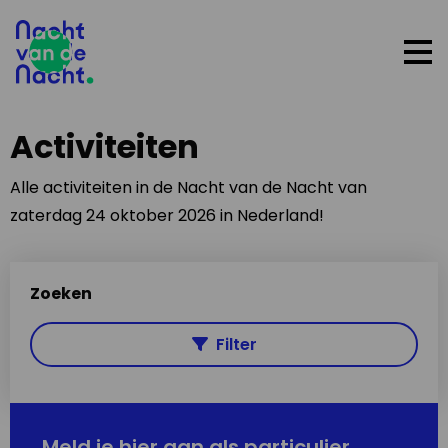
Op
me
Activiteiten
Alle activiteiten in de Nacht van de Nacht van
zaterdag 24 oktober 2026 in Nederland!
Zoeken
Filter
Meld je hier aan als particulier,