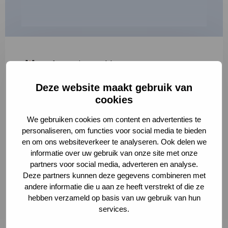
"
*
" geeft vereiste velden aan
Deze website maakt gebruik van
1
2
3
cookies
Korte omschrijving van de activiteit
*
We gebruiken cookies om content en advertenties te
personaliseren, om functies voor social media te bieden
en om ons websiteverkeer te analyseren. Ook delen we
informatie over uw gebruik van onze site met onze
Volledige omschrijving
*
partners voor social media, adverteren en analyse.
Deze partners kunnen deze gegevens combineren met
andere informatie die u aan ze heeft verstrekt of die ze
hebben verzameld op basis van uw gebruik van hun
services.