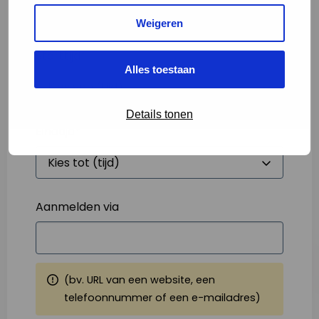
Weigeren
Starttijd
*
Alles toestaan
Details tonen
Eindtijd
*
Aanmelden via
(bv. URL van een website, een
telefoonnummer of een e-mailadres)