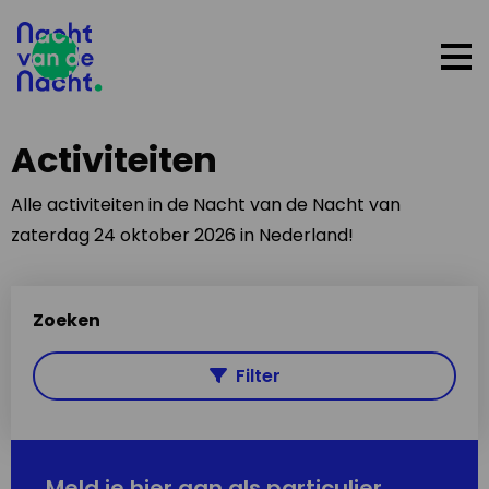
Op
me
Activiteiten
Alle activiteiten in de Nacht van de Nacht van
zaterdag 24 oktober 2026 in Nederland!
Zoeken
Filter
Meld je hier aan als particulier,