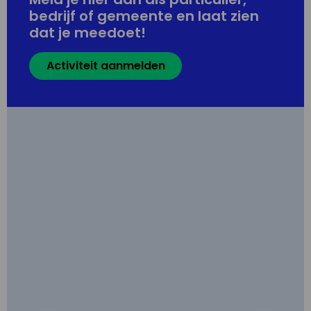
bedrijf of gemeente en laat zien
dat je meedoet!
Activiteit aanmelden