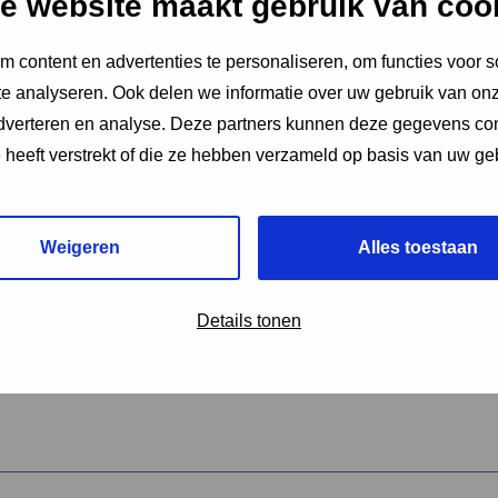
e website maakt gebruik van coo
 content en advertenties te personaliseren, om functies voor s
vereiste velden aan
e analyseren. Ook delen we informatie over uw gebruik van onz
2
adverteren en analyse. Deze partners kunnen deze gegevens c
e heeft verstrekt of die ze hebben verzameld op basis van uw ge
hrijving van de activiteit
*
Weigeren
Alles toestaan
omschrijving
*
Details tonen