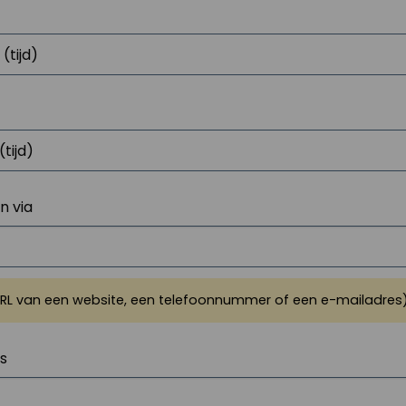
 via
URL van een website, een telefoonnummer of een e-mailadres
js