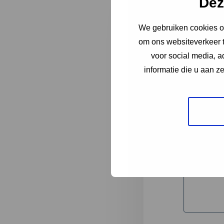
Dez
We gebruiken cookies om
"
*
" geeft 
om ons websiteverkeer t
1
voor social media, 
informatie die u aan z
Korte omsc
Volledige 