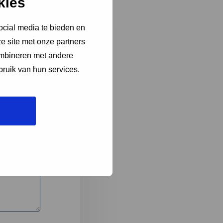
kies
ocial media te bieden en
e site met onze partners
3
ombineren met andere
bruik van hun services.