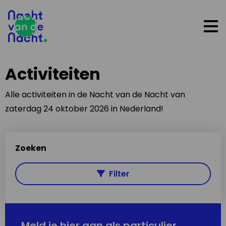
Op
me
Activiteiten
Alle activiteiten in de Nacht van de Nacht van
zaterdag 24 oktober 2026 in Nederland!
Zoeken
Filter
Meld je hier aan als particulier,