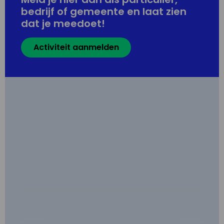
bedrijf of gemeente en laat zien
dat je meedoet!
Activiteit aanmelden