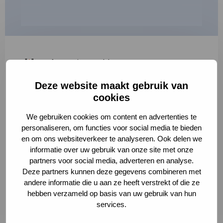
"
*
" geeft vereiste velden aan
Deze website maakt gebruik van
1
2
3
cookies
Korte omschrijving van de activiteit
*
We gebruiken cookies om content en advertenties te
personaliseren, om functies voor social media te bieden
en om ons websiteverkeer te analyseren. Ook delen we
informatie over uw gebruik van onze site met onze
Volledige omschrijving
*
partners voor social media, adverteren en analyse.
Deze partners kunnen deze gegevens combineren met
andere informatie die u aan ze heeft verstrekt of die ze
hebben verzameld op basis van uw gebruik van hun
services.