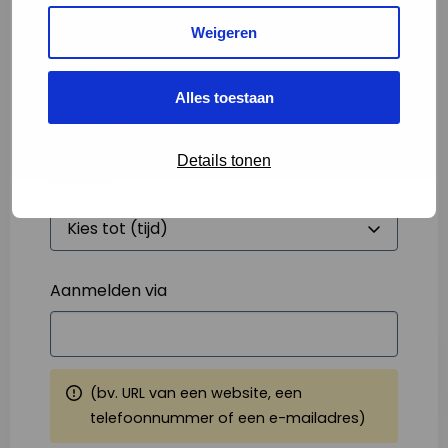
Weigeren
Starttijd
*
Alles toestaan
Details tonen
Eindtijd
*
Aanmelden via
(bv. URL van een website, een
telefoonnummer of een e-mailadres)