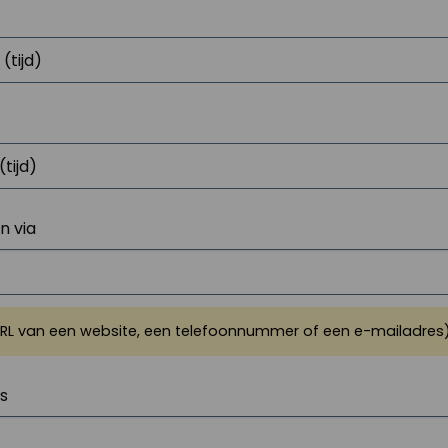
 via
URL van een website, een telefoonnummer of een e-mailadres
js