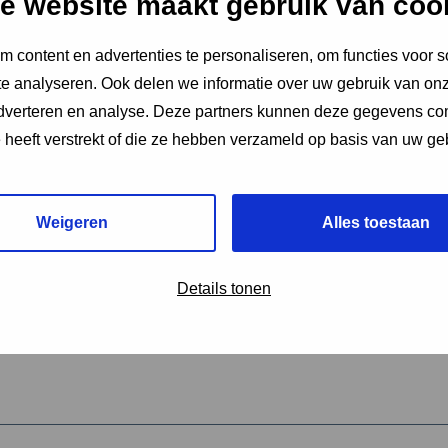
e website maakt gebruik van coo
 content en advertenties te personaliseren, om functies voor s
vereiste velden aan
e analyseren. Ook delen we informatie over uw gebruik van onz
2
adverteren en analyse. Deze partners kunnen deze gegevens c
e heeft verstrekt of die ze hebben verzameld op basis van uw ge
hrijving van de activiteit
*
Weigeren
Alles toestaan
omschrijving
*
Details tonen