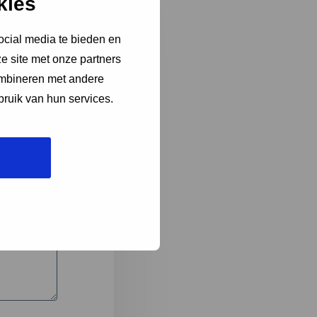
kies
ocial media te bieden en
e site met onze partners
3
ombineren met andere
bruik van hun services.