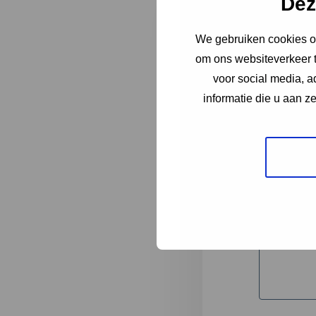
Dez
We gebruiken cookies om
"
*
" geeft 
om ons websiteverkeer t
1
voor social media, 
informatie die u aan z
Korte omsc
Volledige 