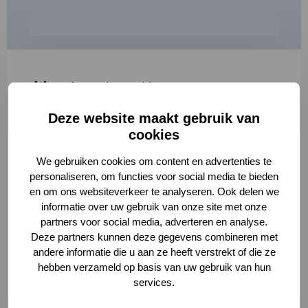
"
*
" geeft vereiste velden aan
Deze website maakt gebruik van
1
2
3
cookies
Korte omschrijving van de activiteit
*
We gebruiken cookies om content en advertenties te
personaliseren, om functies voor social media te bieden
en om ons websiteverkeer te analyseren. Ook delen we
informatie over uw gebruik van onze site met onze
Volledige omschrijving
*
partners voor social media, adverteren en analyse.
Deze partners kunnen deze gegevens combineren met
andere informatie die u aan ze heeft verstrekt of die ze
hebben verzameld op basis van uw gebruik van hun
services.