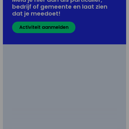
bedrijf of gemeente en laat zien
dat je meedoet!
Activiteit aanmelden