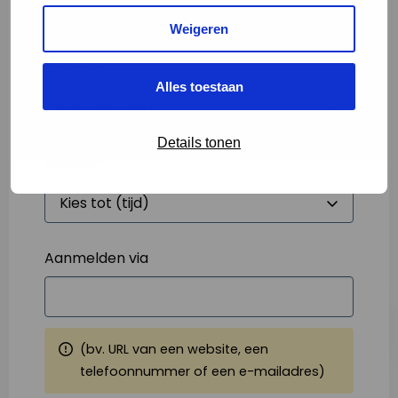
Weigeren
Starttijd
*
Alles toestaan
Details tonen
Eindtijd
*
Aanmelden via
(bv. URL van een website, een
telefoonnummer of een e-mailadres)