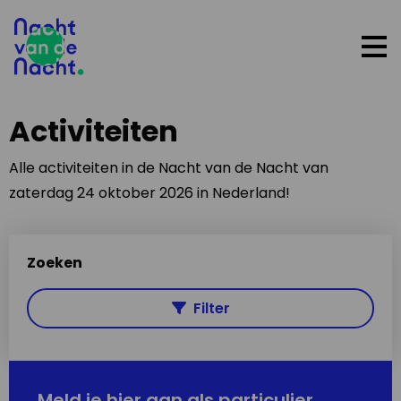
Op
me
Activiteiten
Alle activiteiten in de Nacht van de Nacht van
zaterdag 24 oktober 2026 in Nederland!
Zoeken
Filter
Meld je hier aan als particulier,