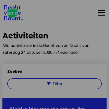
Op
me
Activiteiten
Alle activiteiten in de Nacht van de Nacht van
zaterdag 24 oktober 2026 in Nederland!
Zoeken
Filter
Meld je hier aan als particulier,