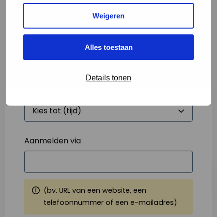
Weigeren
Starttijd
*
Alles toestaan
Details tonen
Eindtijd
*
Aanmelden via
(bv. URL van een website, een
telefoonnummer of een e-mailadres)