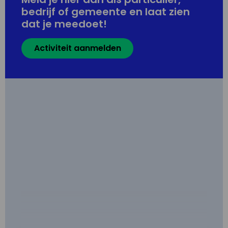
bedrijf of gemeente en laat zien
dat je meedoet!
Activiteit aanmelden