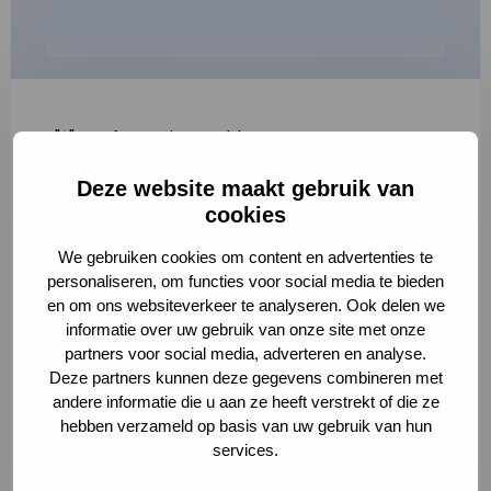
"
*
" geeft vereiste velden aan
Deze website maakt gebruik van
1
2
3
cookies
Korte omschrijving van de activiteit
*
We gebruiken cookies om content en advertenties te
personaliseren, om functies voor social media te bieden
en om ons websiteverkeer te analyseren. Ook delen we
informatie over uw gebruik van onze site met onze
Volledige omschrijving
*
partners voor social media, adverteren en analyse.
Deze partners kunnen deze gegevens combineren met
andere informatie die u aan ze heeft verstrekt of die ze
hebben verzameld op basis van uw gebruik van hun
services.