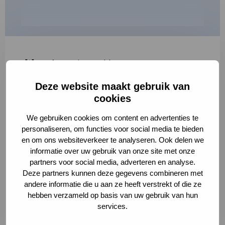
"
*
" geeft vereiste velden aan
Deze website maakt gebruik van
1
2
3
cookies
Korte omschrijving van de activiteit
*
We gebruiken cookies om content en advertenties te
personaliseren, om functies voor social media te bieden
en om ons websiteverkeer te analyseren. Ook delen we
informatie over uw gebruik van onze site met onze
Volledige omschrijving
*
partners voor social media, adverteren en analyse.
Deze partners kunnen deze gegevens combineren met
andere informatie die u aan ze heeft verstrekt of die ze
hebben verzameld op basis van uw gebruik van hun
services.