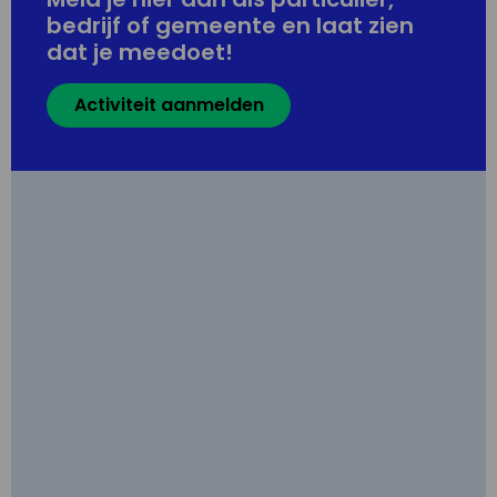
bedrijf of gemeente en laat zien
dat je meedoet!
Activiteit aanmelden