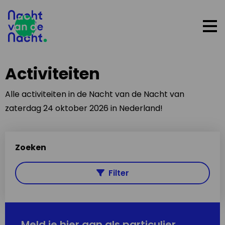
Op
me
Activiteiten
Alle activiteiten in de Nacht van de Nacht van
zaterdag 24 oktober 2026 in Nederland!
Zoeken
Filter
Meld je hier aan als particulier,