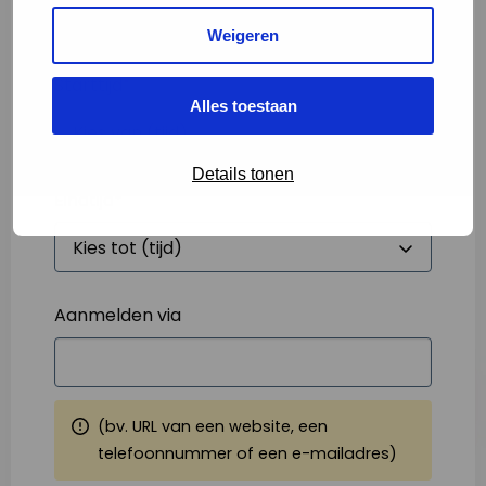
Weigeren
Starttijd
*
Alles toestaan
Details tonen
Eindtijd
*
Aanmelden via
(bv. URL van een website, een
telefoonnummer of een e-mailadres)