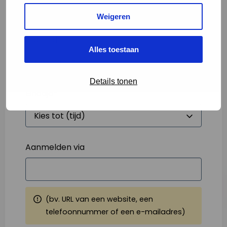
Weigeren
Starttijd
*
Alles toestaan
Details tonen
Eindtijd
*
Aanmelden via
(bv. URL van een website, een
telefoonnummer of een e-mailadres)