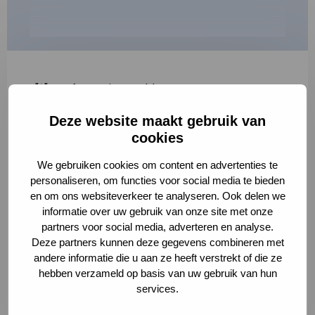
"
*
" geeft vereiste velden aan
Deze website maakt gebruik van
1
2
3
cookies
Korte omschrijving van de activiteit
*
We gebruiken cookies om content en advertenties te
personaliseren, om functies voor social media te bieden
en om ons websiteverkeer te analyseren. Ook delen we
informatie over uw gebruik van onze site met onze
Volledige omschrijving
*
partners voor social media, adverteren en analyse.
Deze partners kunnen deze gegevens combineren met
andere informatie die u aan ze heeft verstrekt of die ze
hebben verzameld op basis van uw gebruik van hun
services.