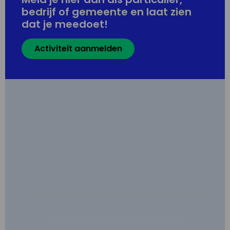
bedrijf of gemeente en laat zien
dat je meedoet!
Activiteit aanmelden