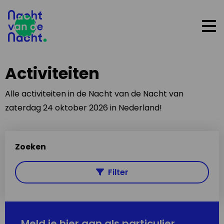
Op
me
Activiteiten
Alle activiteiten in de Nacht van de Nacht van
zaterdag 24 oktober 2026 in Nederland!
Zoeken
Filter
Meld je hier aan als particulier,