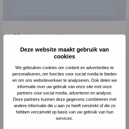
"
*
" geeft vereiste velden aan
Deze website maakt gebruik van
1
2
3
cookies
Korte omschrijving van de activiteit
*
We gebruiken cookies om content en advertenties te
personaliseren, om functies voor social media te bieden
en om ons websiteverkeer te analyseren. Ook delen we
informatie over uw gebruik van onze site met onze
Volledige omschrijving
*
partners voor social media, adverteren en analyse.
Deze partners kunnen deze gegevens combineren met
andere informatie die u aan ze heeft verstrekt of die ze
hebben verzameld op basis van uw gebruik van hun
services.