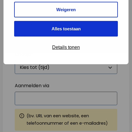
Weigeren
Starttijd
*
Alles toestaan
Details tonen
Eindtijd
*
Aanmelden via
(bv. URL van een website, een
telefoonnummer of een e-mailadres)