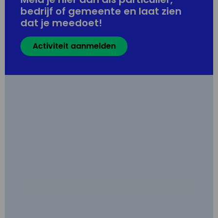
bedrijf of gemeente en laat zien
dat je meedoet!
Activiteit aanmelden