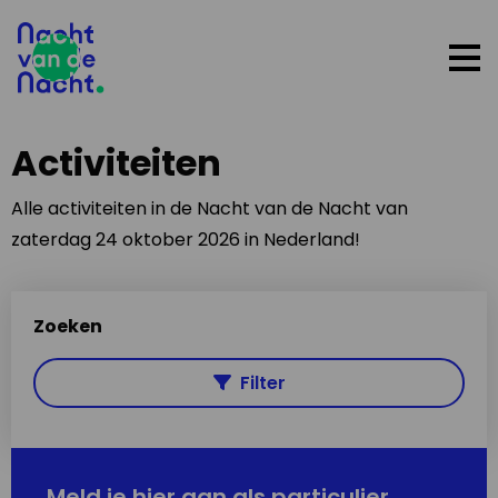
Op
me
Activiteiten
Alle activiteiten in de Nacht van de Nacht van
zaterdag 24 oktober 2026 in Nederland!
Zoeken
Filter
Meld je hier aan als particulier,