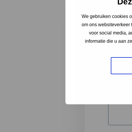
Dez
We gebruiken cookies om
"
*
" geeft 
om ons websiteverkeer t
1
voor social media, 
informatie die u aan z
Korte omsc
Volledige 