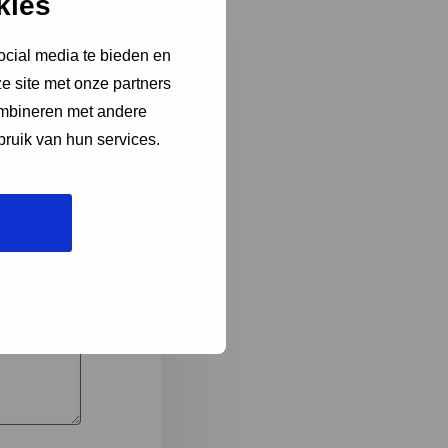
kies
ocial media te bieden en
e site met onze partners
3
ombineren met andere
bruik van hun services.