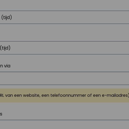
 via
URL van een website, een telefoonnummer of een e-mailadres
js