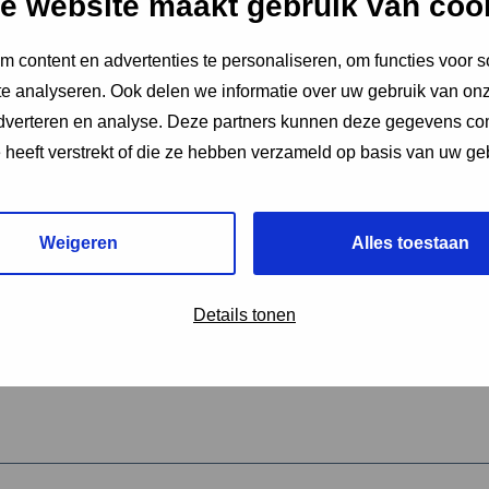
e website maakt gebruik van coo
 content en advertenties te personaliseren, om functies voor s
vereiste velden aan
e analyseren. Ook delen we informatie over uw gebruik van onz
2
adverteren en analyse. Deze partners kunnen deze gegevens c
e heeft verstrekt of die ze hebben verzameld op basis van uw ge
hrijving van de activiteit
*
Weigeren
Alles toestaan
omschrijving
*
Details tonen