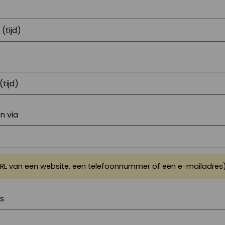
 via
URL van een website, een telefoonnummer of een e-mailadres
js