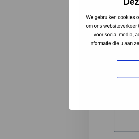
Dez
We gebruiken cookies om
"
*
" geeft 
om ons websiteverkeer t
1
voor social media, 
informatie die u aan z
Korte omsc
Volledige 