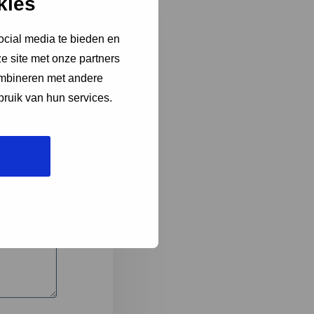
kies
ocial media te bieden en
e site met onze partners
3
ombineren met andere
bruik van hun services.