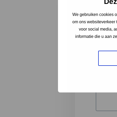
Dez
We gebruiken cookies om
"
*
" geeft 
om ons websiteverkeer t
1
voor social media, 
informatie die u aan z
Korte omsc
Volledige 