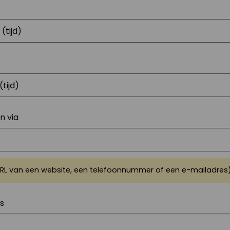
 via
URL van een website, een telefoonnummer of een e-mailadres
js