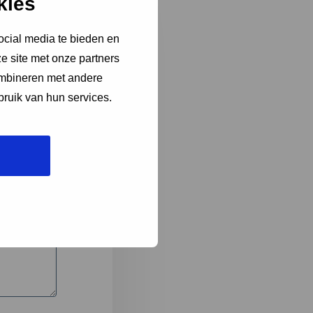
kies
ocial media te bieden en
e site met onze partners
3
ombineren met andere
bruik van hun services.