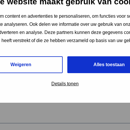
e website maakt gebruik van coo
 content en advertenties te personaliseren, om functies voor s
vereiste velden aan
e analyseren. Ook delen we informatie over uw gebruik van onz
2
adverteren en analyse. Deze partners kunnen deze gegevens c
e heeft verstrekt of die ze hebben verzameld op basis van uw ge
hrijving van de activiteit
*
Weigeren
Alles toestaan
omschrijving
*
Details tonen