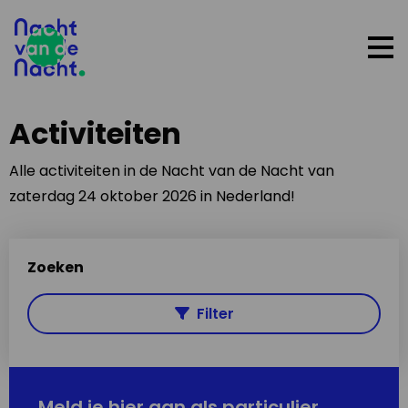
Op
me
Activiteiten
Alle activiteiten in de Nacht van de Nacht van
zaterdag 24 oktober 2026 in Nederland!
Zoeken
Filter
Meld je hier aan als particulier,