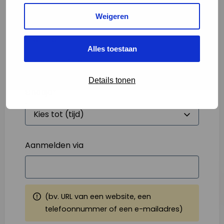
Weigeren
Starttijd
*
Alles toestaan
Details tonen
Eindtijd
*
Aanmelden via
(bv. URL van een website, een
telefoonnummer of een e-mailadres)