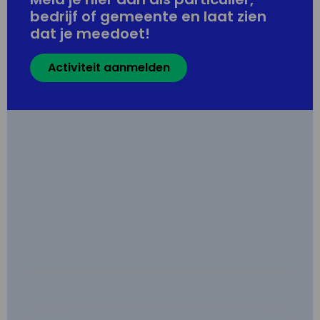
bedrijf of gemeente en laat zien
dat je meedoet!
Activiteit aanmelden