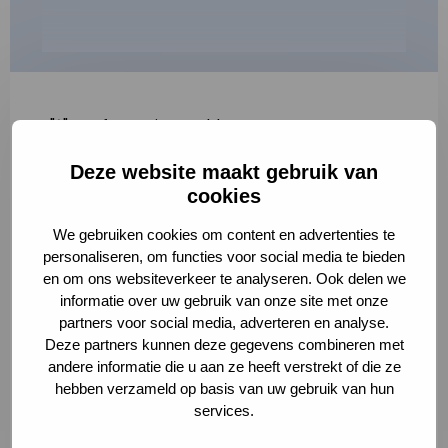
"
*
" geeft vereiste velden aan
Deze website maakt gebruik van
1
2
3
cookies
Korte omschrijving van de activiteit
*
We gebruiken cookies om content en advertenties te
personaliseren, om functies voor social media te bieden
en om ons websiteverkeer te analyseren. Ook delen we
informatie over uw gebruik van onze site met onze
Volledige omschrijving
*
partners voor social media, adverteren en analyse.
Deze partners kunnen deze gegevens combineren met
andere informatie die u aan ze heeft verstrekt of die ze
hebben verzameld op basis van uw gebruik van hun
services.