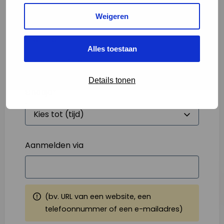
Weigeren
Starttijd
*
Alles toestaan
Details tonen
Eindtijd
*
Aanmelden via
(bv. URL van een website, een
telefoonnummer of een e-mailadres)