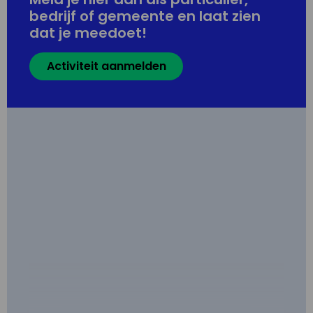
bedrijf of gemeente en laat zien
dat je meedoet!
Activiteit aanmelden