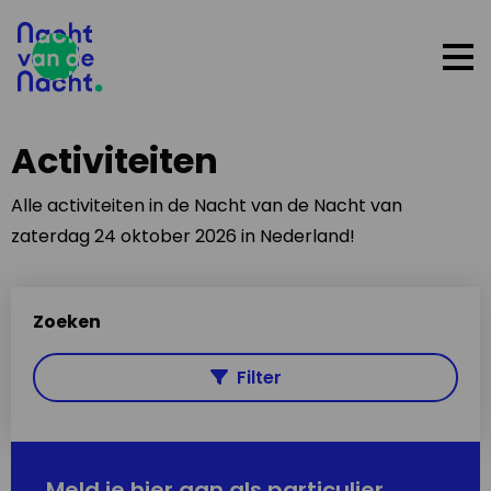
Op
me
Activiteiten
Alle activiteiten in de Nacht van de Nacht van
zaterdag 24 oktober 2026 in Nederland!
Zoeken
Filter
Meld je hier aan als particulier,