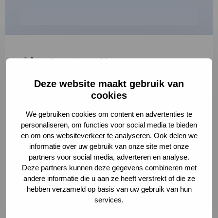
"
*
" geeft vereiste velden aan
Deze website maakt gebruik van
1
2
3
cookies
Korte omschrijving van de activiteit
*
We gebruiken cookies om content en advertenties te
personaliseren, om functies voor social media te bieden
en om ons websiteverkeer te analyseren. Ook delen we
informatie over uw gebruik van onze site met onze
Volledige omschrijving
*
partners voor social media, adverteren en analyse.
Deze partners kunnen deze gegevens combineren met
andere informatie die u aan ze heeft verstrekt of die ze
hebben verzameld op basis van uw gebruik van hun
services.