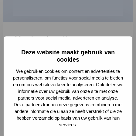
"
*
" geeft vereiste velden aan
Deze website maakt gebruik van
1
2
3
cookies
Korte omschrijving van de activiteit
*
We gebruiken cookies om content en advertenties te
personaliseren, om functies voor social media te bieden
en om ons websiteverkeer te analyseren. Ook delen we
informatie over uw gebruik van onze site met onze
Volledige omschrijving
*
partners voor social media, adverteren en analyse.
Deze partners kunnen deze gegevens combineren met
andere informatie die u aan ze heeft verstrekt of die ze
hebben verzameld op basis van uw gebruik van hun
services.