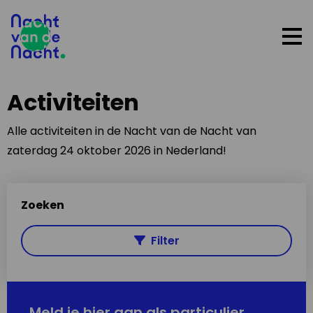
Op
me
Activiteiten
Alle activiteiten in de Nacht van de Nacht van
zaterdag 24 oktober 2026 in Nederland!
Zoeken
Filter
Meld je hier aan als particulier,