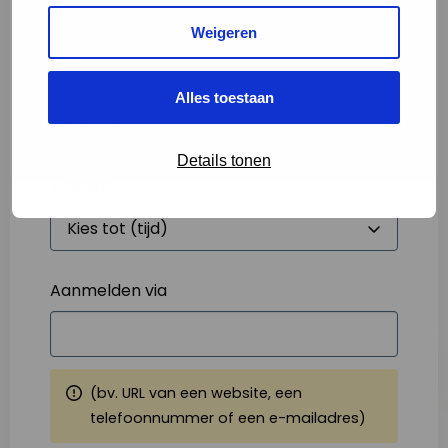
Weigeren
Starttijd
*
Alles toestaan
Details tonen
Eindtijd
*
Aanmelden via
(bv. URL van een website, een
telefoonnummer of een e-mailadres)