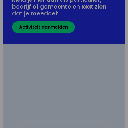
bedrijf of gemeente en laat zien
dat je meedoet!
Activiteit aanmelden