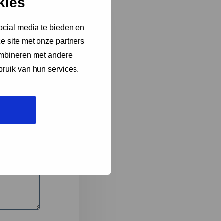
kies
ocial media te bieden en
e site met onze partners
3
ombineren met andere
bruik van hun services.