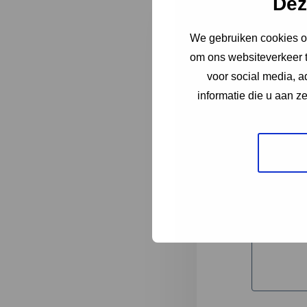
Dez
We gebruiken cookies om
"
*
" geeft 
om ons websiteverkeer t
1
voor social media, 
informatie die u aan z
Korte omsc
Volledige 