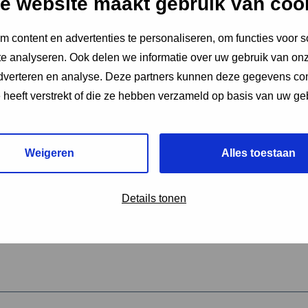
e website maakt gebruik van coo
 content en advertenties te personaliseren, om functies voor s
vereiste velden aan
e analyseren. Ook delen we informatie over uw gebruik van onz
2
adverteren en analyse. Deze partners kunnen deze gegevens c
e heeft verstrekt of die ze hebben verzameld op basis van uw ge
hrijving van de activiteit
*
Weigeren
Alles toestaan
omschrijving
*
Details tonen