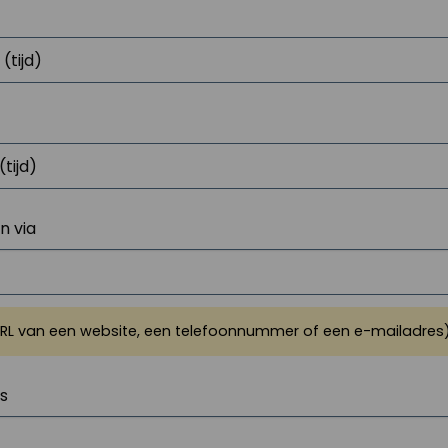
 via
URL van een website, een telefoonnummer of een e-mailadres
js