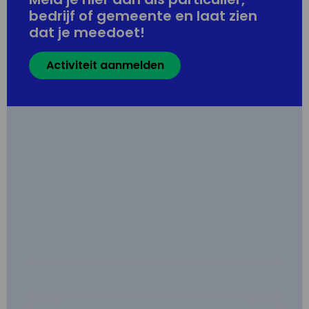
bedrijf of gemeente en laat zien
dat je meedoet!
Activiteit aanmelden