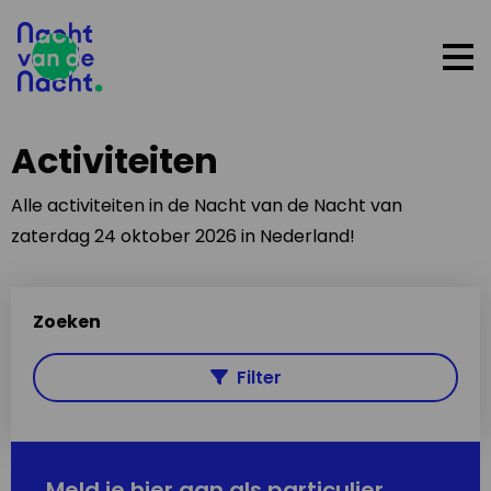
Op
me
Activiteiten
Alle activiteiten in de Nacht van de Nacht van
zaterdag 24 oktober 2026 in Nederland!
Zoeken
Filter
Meld je hier aan als particulier,