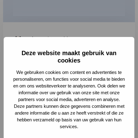
"
*
" geeft vereiste velden aan
Deze website maakt gebruik van
1
2
3
cookies
Korte omschrijving van de activiteit
*
We gebruiken cookies om content en advertenties te
personaliseren, om functies voor social media te bieden
en om ons websiteverkeer te analyseren. Ook delen we
informatie over uw gebruik van onze site met onze
Volledige omschrijving
*
partners voor social media, adverteren en analyse.
Deze partners kunnen deze gegevens combineren met
andere informatie die u aan ze heeft verstrekt of die ze
hebben verzameld op basis van uw gebruik van hun
services.