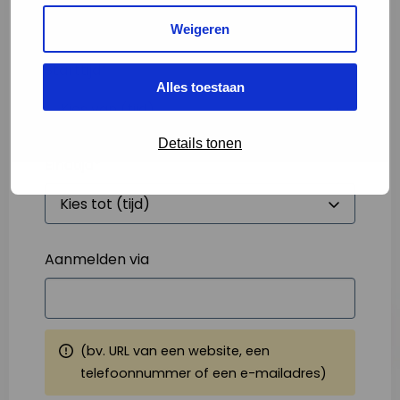
Weigeren
Starttijd
*
Alles toestaan
Details tonen
Eindtijd
*
Aanmelden via
(bv. URL van een website, een
telefoonnummer of een e-mailadres)