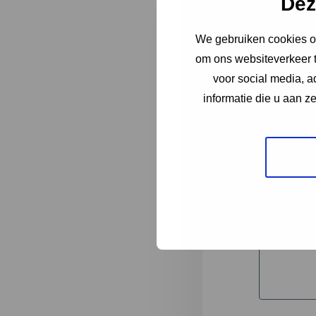
Dez
We gebruiken cookies om
"
*
" geeft 
om ons websiteverkeer t
1
voor social media, 
informatie die u aan z
Korte omsc
Volledige 