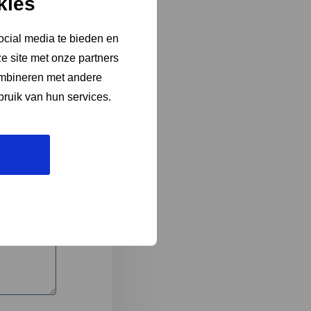
kies
ocial media te bieden en
e site met onze partners
3
ombineren met andere
bruik van hun services.