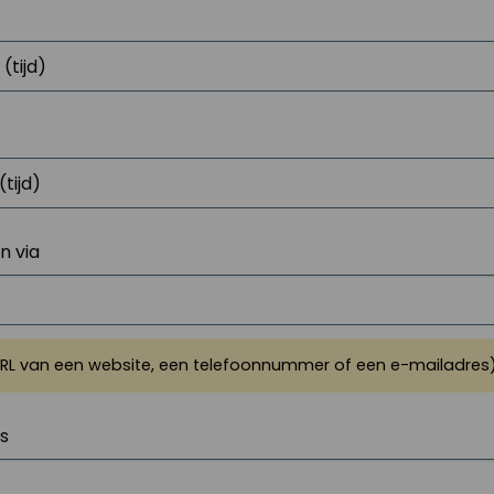
 via
URL van een website, een telefoonnummer of een e-mailadres
js