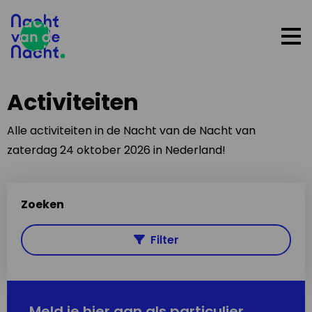
Op
me
Activiteiten
Alle activiteiten in de Nacht van de Nacht van
zaterdag 24 oktober 2026 in Nederland!
Zoeken
Filter
Meld je hier aan als particulier,