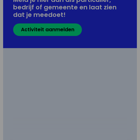
bedrijf of gemeente en laat zien
dat je meedoet!
Activiteit aanmelden