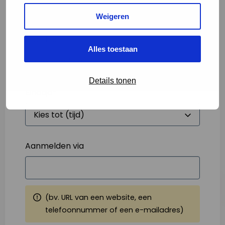
Weigeren
Starttijd
*
Alles toestaan
Details tonen
Eindtijd
*
Aanmelden via
(bv. URL van een website, een
telefoonnummer of een e-mailadres)