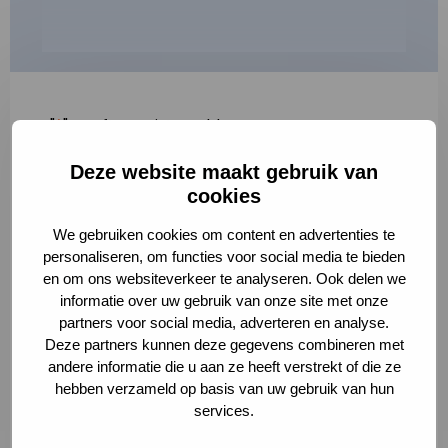
"
*
" geeft vereiste velden aan
Deze website maakt gebruik van
1
2
3
cookies
Korte omschrijving van de activiteit
*
We gebruiken cookies om content en advertenties te
personaliseren, om functies voor social media te bieden
en om ons websiteverkeer te analyseren. Ook delen we
informatie over uw gebruik van onze site met onze
Volledige omschrijving
*
partners voor social media, adverteren en analyse.
Deze partners kunnen deze gegevens combineren met
andere informatie die u aan ze heeft verstrekt of die ze
hebben verzameld op basis van uw gebruik van hun
services.