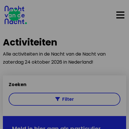
Op
me
Activiteiten
Alle activiteiten in de Nacht van de Nacht van
zaterdag 24 oktober 2026 in Nederland!
Zoeken
Filter
Meld je hier aan als particulier,