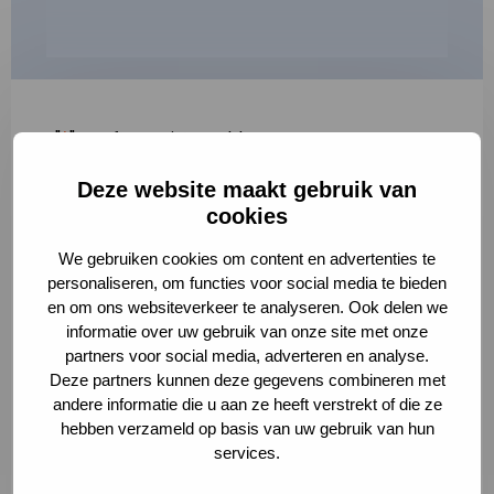
"
*
" geeft vereiste velden aan
Deze website maakt gebruik van
1
2
3
cookies
Korte omschrijving van de activiteit
*
We gebruiken cookies om content en advertenties te
personaliseren, om functies voor social media te bieden
en om ons websiteverkeer te analyseren. Ook delen we
informatie over uw gebruik van onze site met onze
Volledige omschrijving
*
partners voor social media, adverteren en analyse.
Deze partners kunnen deze gegevens combineren met
andere informatie die u aan ze heeft verstrekt of die ze
hebben verzameld op basis van uw gebruik van hun
services.