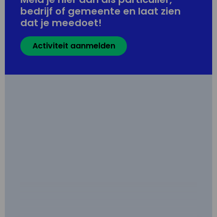
bedrijf of gemeente en laat zien
dat je meedoet!
Activiteit aanmelden