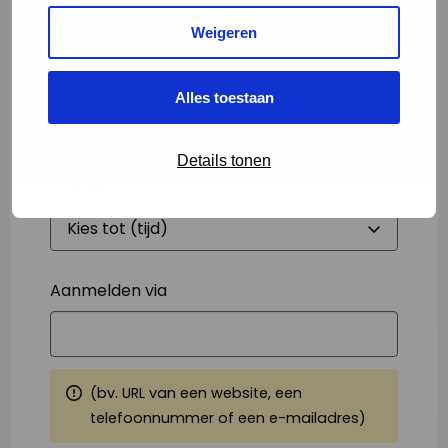
Weigeren
Starttijd
*
Alles toestaan
Details tonen
Eindtijd
*
Aanmelden via
(bv. URL van een website, een
telefoonnummer of een e-mailadres)