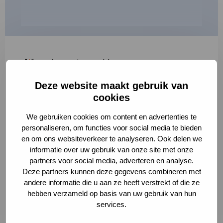
"
*
" geeft vereiste velden aan
Deze website maakt gebruik van
1
2
3
cookies
Korte omschrijving van de activiteit
*
We gebruiken cookies om content en advertenties te
personaliseren, om functies voor social media te bieden
en om ons websiteverkeer te analyseren. Ook delen we
informatie over uw gebruik van onze site met onze
Volledige omschrijving
*
partners voor social media, adverteren en analyse.
Deze partners kunnen deze gegevens combineren met
andere informatie die u aan ze heeft verstrekt of die ze
hebben verzameld op basis van uw gebruik van hun
services.