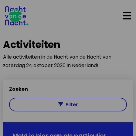
Op
me
Activiteiten
Alle activiteiten in de Nacht van de Nacht van
zaterdag 24 oktober 2026 in Nederland!
Zoeken
Filter
Meld je hier aan als particulier,