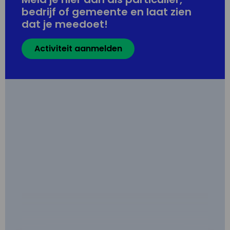
bedrijf of gemeente en laat zien
dat je meedoet!
Activiteit aanmelden