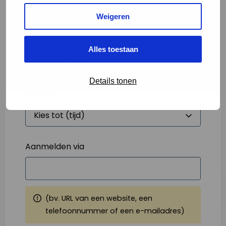
Weigeren
Starttijd
*
Alles toestaan
Details tonen
Eindtijd
*
Aanmelden via
(bv. URL van een website, een
telefoonnummer of een e-mailadres)