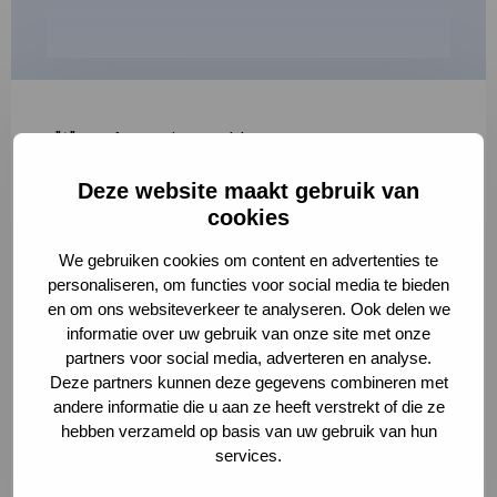
"
*
" geeft vereiste velden aan
Deze website maakt gebruik van
1
2
3
cookies
Korte omschrijving van de activiteit
*
We gebruiken cookies om content en advertenties te
personaliseren, om functies voor social media te bieden
en om ons websiteverkeer te analyseren. Ook delen we
informatie over uw gebruik van onze site met onze
Volledige omschrijving
*
partners voor social media, adverteren en analyse.
Deze partners kunnen deze gegevens combineren met
andere informatie die u aan ze heeft verstrekt of die ze
hebben verzameld op basis van uw gebruik van hun
services.