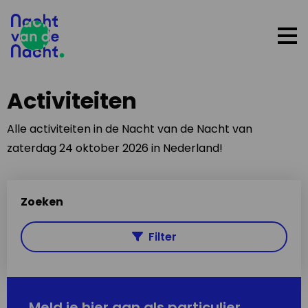
Op
me
Activiteiten
Alle activiteiten in de Nacht van de Nacht van
zaterdag 24 oktober 2026 in Nederland!
Zoeken
Filter
Meld je hier aan als particulier,