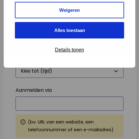
Weigeren
Starttijd
*
Alles toestaan
Details tonen
Eindtijd
*
Aanmelden via
(bv. URL van een website, een
telefoonnummer of een e-mailadres)