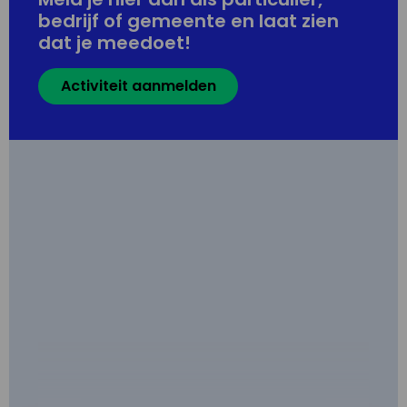
bedrijf of gemeente en laat zien
dat je meedoet!
Activiteit aanmelden