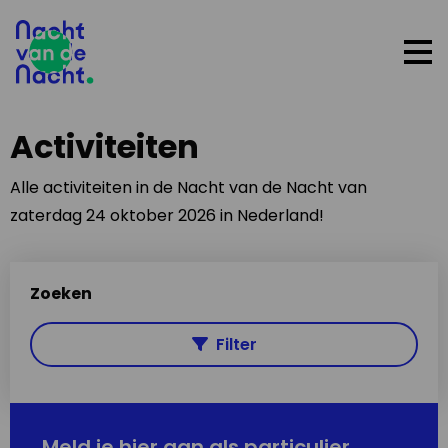
Op
me
Activiteiten
Alle activiteiten in de Nacht van de Nacht van
zaterdag 24 oktober 2026 in Nederland!
Zoeken
Filter
Meld je hier aan als particulier,