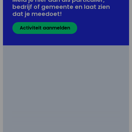
bedrijf of gemeente en laat zien
dat je meedoet!
Activiteit aanmelden