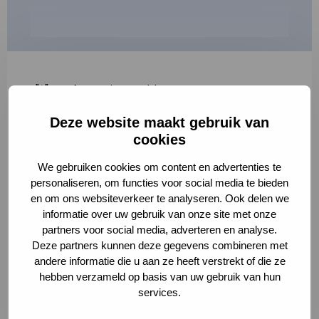
"
*
" geeft vereiste velden aan
Deze website maakt gebruik van
1
2
3
cookies
Korte omschrijving van de activiteit
*
We gebruiken cookies om content en advertenties te
personaliseren, om functies voor social media te bieden
en om ons websiteverkeer te analyseren. Ook delen we
informatie over uw gebruik van onze site met onze
Volledige omschrijving
*
partners voor social media, adverteren en analyse.
Deze partners kunnen deze gegevens combineren met
andere informatie die u aan ze heeft verstrekt of die ze
hebben verzameld op basis van uw gebruik van hun
services.