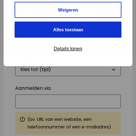
Weigeren
Starttijd
*
Alles toestaan
Details tonen
Eindtijd
*
Aanmelden via
(bv. URL van een website, een
telefoonnummer of een e-mailadres)