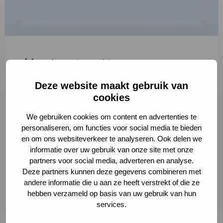
"
*
" geeft vereiste velden aan
Deze website maakt gebruik van
1
2
3
cookies
Korte omschrijving van de activiteit
*
We gebruiken cookies om content en advertenties te
personaliseren, om functies voor social media te bieden
en om ons websiteverkeer te analyseren. Ook delen we
informatie over uw gebruik van onze site met onze
Volledige omschrijving
*
partners voor social media, adverteren en analyse.
Deze partners kunnen deze gegevens combineren met
andere informatie die u aan ze heeft verstrekt of die ze
hebben verzameld op basis van uw gebruik van hun
services.