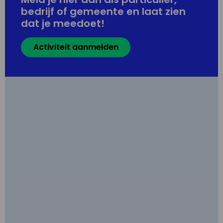
bedrijf of gemeente en laat zien
dat je meedoet!
Activiteit aanmelden