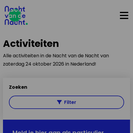
Op
me
Activiteiten
Alle activiteiten in de Nacht van de Nacht van
zaterdag 24 oktober 2026 in Nederland!
Zoeken
Filter
Meld je hier aan als particulier,