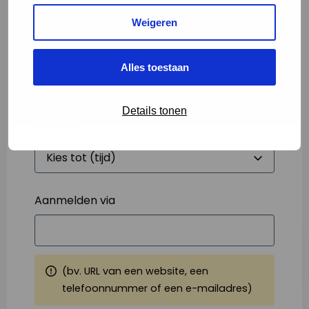
Weigeren
Starttijd
*
Alles toestaan
Details tonen
Eindtijd
*
Aanmelden via
(bv. URL van een website, een
telefoonnummer of een e-mailadres)