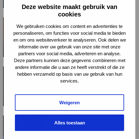
maan
NIEUWS
dag
Centrum én ambassadeur van
Deze website maakt gebruik van
Nacht van de Nacht. Samen
van
cookies
...Joke Meijer is projectleider
de
Read
09 MEI 2023
NACHT VAN DE NACHT
BioClock en hoogleraar bij het
stilte.
We gebruiken cookies om content en advertenties te
more
Leids Universitair Medisch
Waarom dansen
personaliseren, om functies voor social media te bieden
Centrum én ambassadeur van
about
nachtvlinders rond het licht?
en om ons websiteverkeer te analyseren. Ook delen we
Nacht van de Nacht. Samen ...
Waarom
Wetenschappers uit Engeland, de
informatie over uw gebruik van onze site met onze
Verenigde Staten en Costa Rica
dansen
NIEUWS
partners voor social media, adverteren en analyse.
maakten driedimensionale video-
nachtvlinders
opnamen van insecten in de
Deze partners kunnen deze gegevens combineren met
rond
buitenlucht en in het lab
andere informatie die u aan ze heeft verstrekt of die ze
Read
12 APRIL 2023
NACHT VAN DE NACHT
...Wetenschappers uit Engeland,
het
hebben verzameld op basis van uw gebruik van hun
more
de Verenigde Staten en Costa
Licht aus! Sterne an!
licht?
services.
Rica maakten driedimensionale
about
De wereld wordt steeds helderder:
video-opnamen van insecten in
Licht
steden schijnen ’s nachts tot
de buitenlucht en in het lab ...
4000 keer helderder dan het licht
aus!
NIEUWS
Weigeren
van de maan en de ...De wereld
Sterne
wordt steeds helderder: steden
an!
schijnen ’s nachts tot 4000 keer
Read
06 MAART 2023
NACHT VAN DE NACHT
helderder dan het licht van de
Alles toestaan
more
maan en de ...
Interview: licht en de relatie
about
met licht