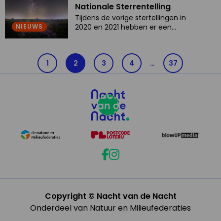
about
met het bericht dat ze zich voor
Nationale Sterrentelling
haar opleiding aan de
Nationale
Tijdens de vorige stertellingen in
Nederlandse Fotovakschool ...
Sterrentelling
NIEUWS
2020 en 2021 hebben er een
heleboel mensen sterren geteld,
waaruit we veel hebben kunnen
leren ...Tijdens de vorige
1
2
3
4
…
37
stertellingen in 2020 en 2021
hebben er een heleboel mensen
sterren geteld, waaruit we veel
hebben kunnen leren ...
Copyright © Nacht van de Nacht
Onderdeel van Natuur en Milieufederaties