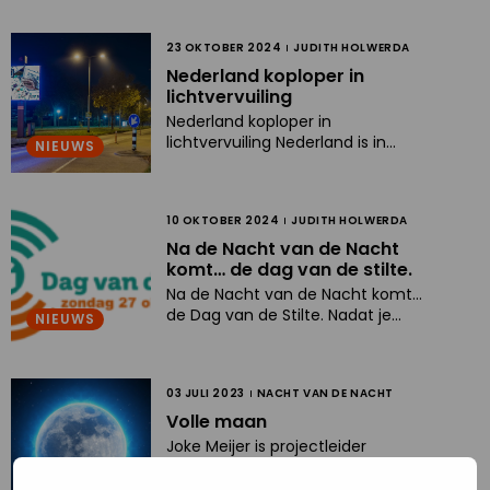
Read
23 OKTOBER 2024
JUDITH HOLWERDA
more
Nederland koploper in
about
lichtvervuiling
Nederland
Nederland koploper in
lichtvervuiling Nederland is in
koploper
NIEUWS
Europa één van de gebieden met
in
de meeste lichtvervuiling. Dit
lichtvervuiling
heeft ernstige gevolgen voor
Read
10 OKTOBER 2024
JUDITH HOLWERDA
mens ...Nederland koploper in
more
lichtvervuiling Nederland is in
Na de Nacht van de Nacht
Europa één van de gebieden met
about
komt… de dag van de stilte.
de meeste lichtvervuiling. Dit
Na
Na de Nacht van de Nacht komt…
heeft ernstige gevolgen voor
de Dag van de Stilte. Nadat je
de
NIEUWS
mens ...
tijdens de Nacht van de Nacht
Nacht
heerlijk hebt ...Na de Nacht van de
van
Nacht komt… de Dag van de
Read
03 JULI 2023
NACHT VAN DE NACHT
Stilte. Nadat je tijdens de Nacht
de
more
van de Nacht heerlijk hebt ...
Volle maan
Nacht
about
Joke Meijer is projectleider
komt…
Volle
BioClock en hoogleraar bij het
de
Leids Universitair Medisch