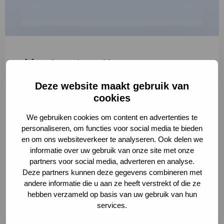
"
*
" geeft vereiste velden aan
Deze website maakt gebruik van
1
2
3
cookies
Korte omschrijving van de activiteit
*
We gebruiken cookies om content en advertenties te
personaliseren, om functies voor social media te bieden
en om ons websiteverkeer te analyseren. Ook delen we
informatie over uw gebruik van onze site met onze
Volledige omschrijving
*
partners voor social media, adverteren en analyse.
Deze partners kunnen deze gegevens combineren met
andere informatie die u aan ze heeft verstrekt of die ze
hebben verzameld op basis van uw gebruik van hun
services.