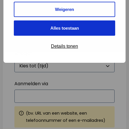
Weigeren
Starttijd
*
Alles toestaan
Details tonen
Eindtijd
*
Aanmelden via
(bv. URL van een website, een
telefoonnummer of een e-mailadres)