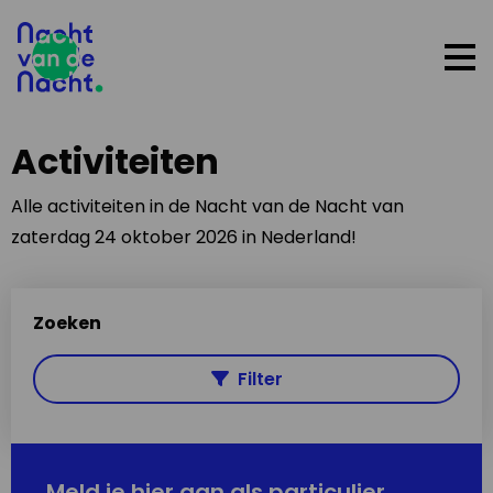
Op
me
Activiteiten
Alle activiteiten in de Nacht van de Nacht van
zaterdag 24 oktober 2026 in Nederland!
Zoeken
Filter
Meld je hier aan als particulier,