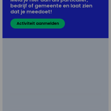
bedrijf of gemeente en laat zien
dat je meedoet!
Activiteit aanmelden