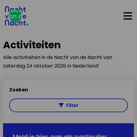
Op
me
Activiteiten
Alle activiteiten in de Nacht van de Nacht van
zaterdag 24 oktober 2026 in Nederland!
Zoeken
Filter
Meld je hier aan als particulier,