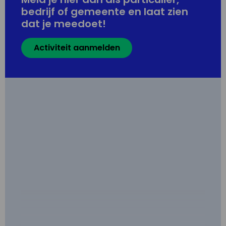
bedrijf of gemeente en laat zien
dat je meedoet!
Activiteit aanmelden