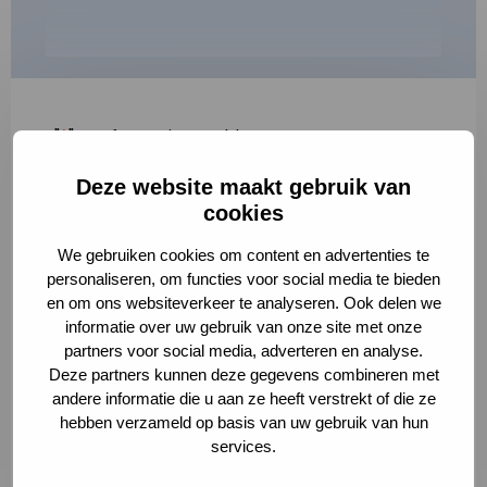
"
*
" geeft vereiste velden aan
Deze website maakt gebruik van
1
2
3
cookies
Korte omschrijving van de activiteit
*
We gebruiken cookies om content en advertenties te
personaliseren, om functies voor social media te bieden
en om ons websiteverkeer te analyseren. Ook delen we
informatie over uw gebruik van onze site met onze
Volledige omschrijving
*
partners voor social media, adverteren en analyse.
Deze partners kunnen deze gegevens combineren met
andere informatie die u aan ze heeft verstrekt of die ze
hebben verzameld op basis van uw gebruik van hun
services.