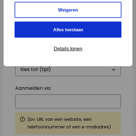
Weigeren
Starttijd
*
Alles toestaan
Details tonen
Eindtijd
*
Aanmelden via
(bv. URL van een website, een
telefoonnummer of een e-mailadres)