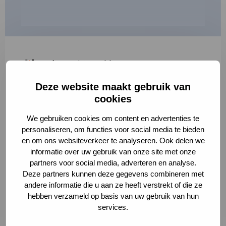
"
*
" geeft vereiste velden aan
Deze website maakt gebruik van
1
2
3
cookies
Korte omschrijving van de activiteit
*
We gebruiken cookies om content en advertenties te
personaliseren, om functies voor social media te bieden
en om ons websiteverkeer te analyseren. Ook delen we
informatie over uw gebruik van onze site met onze
Volledige omschrijving
*
partners voor social media, adverteren en analyse.
Deze partners kunnen deze gegevens combineren met
andere informatie die u aan ze heeft verstrekt of die ze
hebben verzameld op basis van uw gebruik van hun
services.