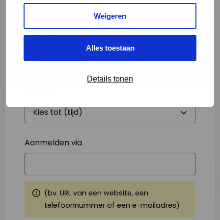
Weigeren
Starttijd
*
Alles toestaan
Details tonen
Eindtijd
*
Aanmelden via
(bv. URL van een website, een
telefoonnummer of een e-mailadres)