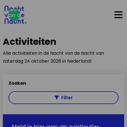
Op
me
Activiteiten
Alle activiteiten in de Nacht van de Nacht van
zaterdag 24 oktober 2026 in Nederland!
Zoeken
Filter
Meld je hier aan als particulier,