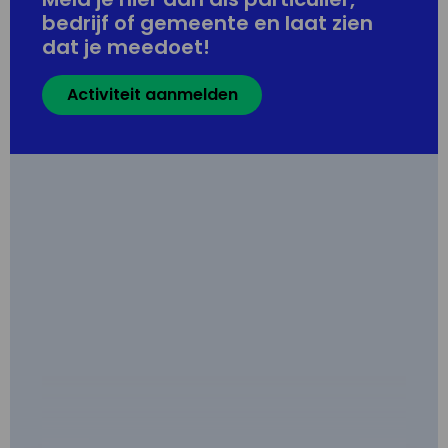
bedrijf of gemeente en laat zien
dat je meedoet!
Activiteit aanmelden