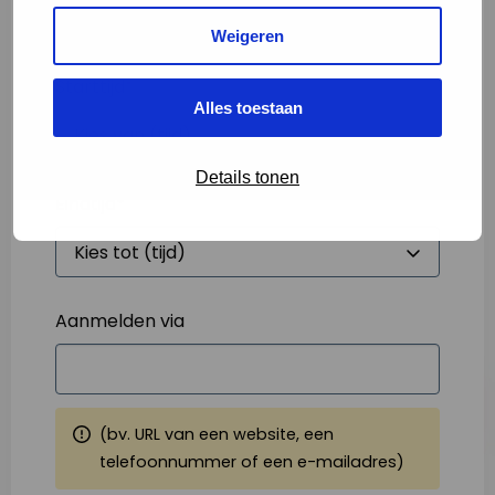
Weigeren
Starttijd
*
Alles toestaan
Details tonen
Eindtijd
*
Aanmelden via
(bv. URL van een website, een
telefoonnummer of een e-mailadres)