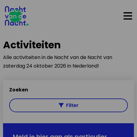
Op
me
Activiteiten
Alle activiteiten in de Nacht van de Nacht van
zaterdag 24 oktober 2026 in Nederland!
Zoeken
Filter
Meld je hier aan als particulier,