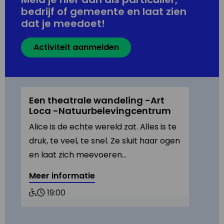
bedrijf of gemeente en laat zien
dat je meedoet!
Activiteit aanmelden
Een theatrale wandeling -Art
Loca -Natuurbelevingcentrum
Alice is de echte wereld zat. Alles is te
druk, te veel, te snel. Ze sluit haar ogen
en laat zich meevoeren…
Meer informatie
Rolstoel
19:00
vriendelijk