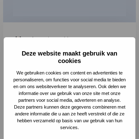
"
*
" geeft vereiste velden aan
Deze website maakt gebruik van
1
2
3
cookies
Korte omschrijving van de activiteit
*
We gebruiken cookies om content en advertenties te
personaliseren, om functies voor social media te bieden
en om ons websiteverkeer te analyseren. Ook delen we
informatie over uw gebruik van onze site met onze
Volledige omschrijving
*
partners voor social media, adverteren en analyse.
Deze partners kunnen deze gegevens combineren met
andere informatie die u aan ze heeft verstrekt of die ze
hebben verzameld op basis van uw gebruik van hun
services.