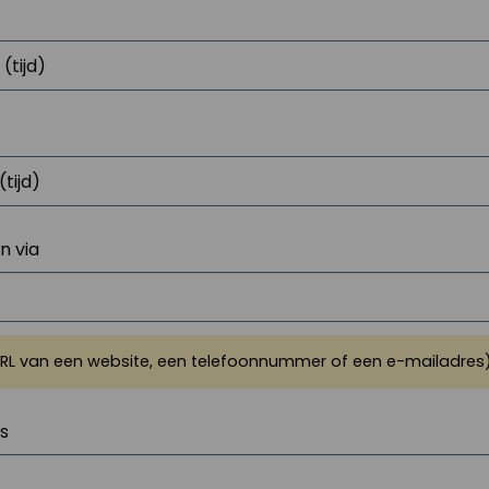
 via
URL van een website, een telefoonnummer of een e-mailadres
js