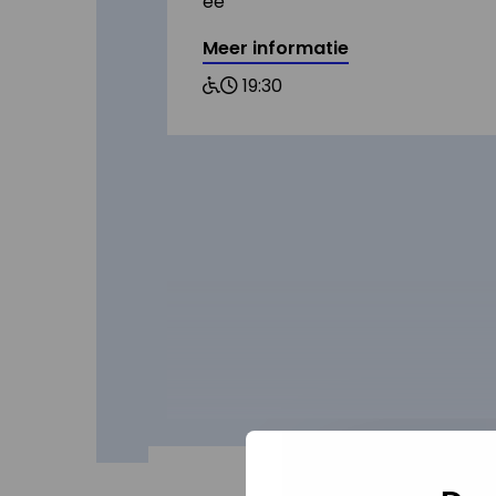
ee
Meer informatie
Rolstoel
19:30
vriendelijk