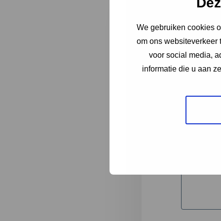
Dez
We gebruiken cookies om
"
*
" geeft 
om ons websiteverkeer t
1
voor social media, 
informatie die u aan z
Korte omsc
Volledige 