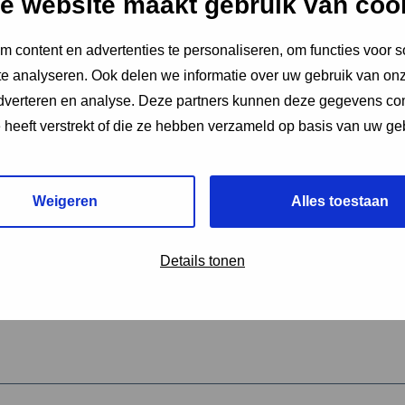
e website maakt gebruik van coo
 content en advertenties te personaliseren, om functies voor s
vereiste velden aan
e analyseren. Ook delen we informatie over uw gebruik van onz
2
adverteren en analyse. Deze partners kunnen deze gegevens c
e heeft verstrekt of die ze hebben verzameld op basis van uw ge
hrijving van de activiteit
*
Weigeren
Alles toestaan
omschrijving
*
Details tonen