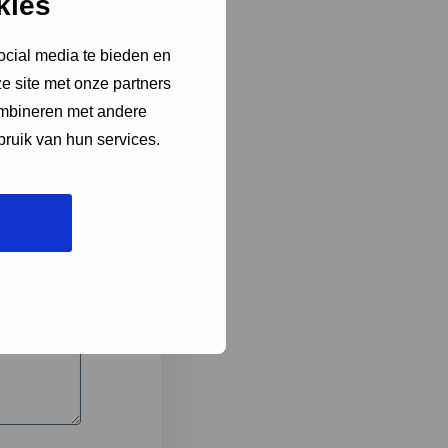
kies
ocial media te bieden en
e site met onze partners
3
ombineren met andere
bruik van hun services.