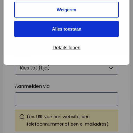
Weigeren
Starttijd
*
Alles toestaan
Details tonen
Eindtijd
*
Aanmelden via
(bv. URL van een website, een
telefoonnummer of een e-mailadres)