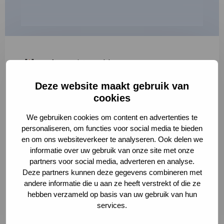
"
*
" geeft vereiste velden aan
Deze website maakt gebruik van
1
2
3
cookies
Korte omschrijving van de activiteit
*
We gebruiken cookies om content en advertenties te
personaliseren, om functies voor social media te bieden
en om ons websiteverkeer te analyseren. Ook delen we
informatie over uw gebruik van onze site met onze
Volledige omschrijving
*
partners voor social media, adverteren en analyse.
Deze partners kunnen deze gegevens combineren met
andere informatie die u aan ze heeft verstrekt of die ze
hebben verzameld op basis van uw gebruik van hun
services.