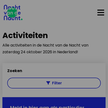
Op
me
Activiteiten
Alle activiteiten in de Nacht van de Nacht van
zaterdag 24 oktober 2026 in Nederland!
Zoeken
Filter
Meld je hier aan als particulier,