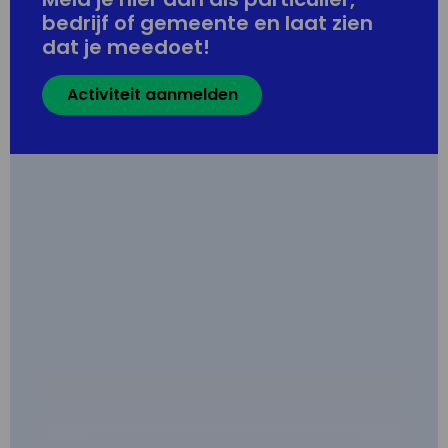
bedrijf of gemeente en laat zien
dat je meedoet!
Activiteit aanmelden