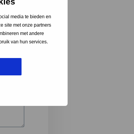
kies
ocial media te bieden en
e site met onze partners
3
ombineren met andere
bruik van hun services.