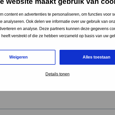
e website maakt gebruik van coo
 content en advertenties te personaliseren, om functies voor s
vereiste velden aan
e analyseren. Ook delen we informatie over uw gebruik van onz
2
adverteren en analyse. Deze partners kunnen deze gegevens c
e heeft verstrekt of die ze hebben verzameld op basis van uw ge
hrijving van de activiteit
*
Weigeren
Alles toestaan
omschrijving
*
Details tonen