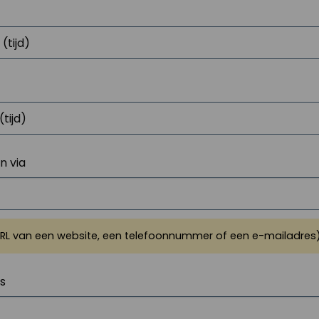
 via
URL van een website, een telefoonnummer of een e-mailadres
js