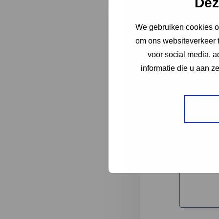
Dez
We gebruiken cookies om
"
*
" geeft 
om ons websiteverkeer t
1
voor social media, 
informatie die u aan z
Korte omsc
Volledige 