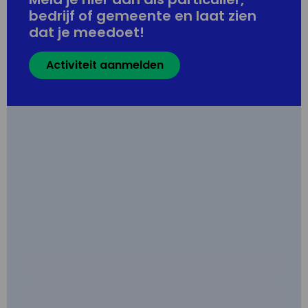
bedrijf of gemeente en laat zien
dat je meedoet!
Activiteit aanmelden