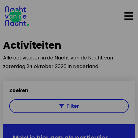
Op
me
Activiteiten
Alle activiteiten in de Nacht van de Nacht van
zaterdag 24 oktober 2026 in Nederland!
Zoeken
Filter
Meld je hier aan als particulier,