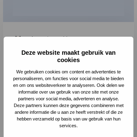
"
*
" geeft vereiste velden aan
Deze website maakt gebruik van
1
2
3
cookies
Korte omschrijving van de activiteit
*
We gebruiken cookies om content en advertenties te
personaliseren, om functies voor social media te bieden
en om ons websiteverkeer te analyseren. Ook delen we
informatie over uw gebruik van onze site met onze
Volledige omschrijving
*
partners voor social media, adverteren en analyse.
Deze partners kunnen deze gegevens combineren met
andere informatie die u aan ze heeft verstrekt of die ze
hebben verzameld op basis van uw gebruik van hun
services.