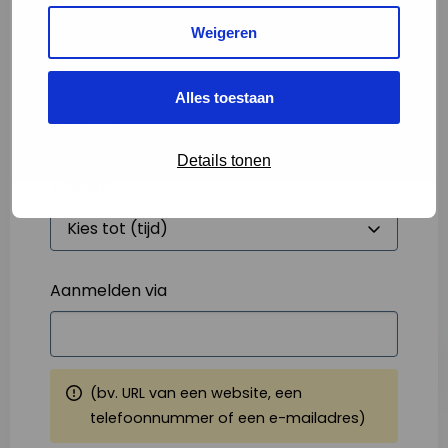
Weigeren
Starttijd
*
Alles toestaan
Details tonen
Eindtijd
*
Aanmelden via
(bv. URL van een website, een
telefoonnummer of een e-mailadres)