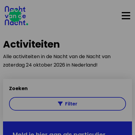
Op
me
Activiteiten
Alle activiteiten in de Nacht van de Nacht van
zaterdag 24 oktober 2026 in Nederland!
Zoeken
Filter
Meld je hier aan als particulier,