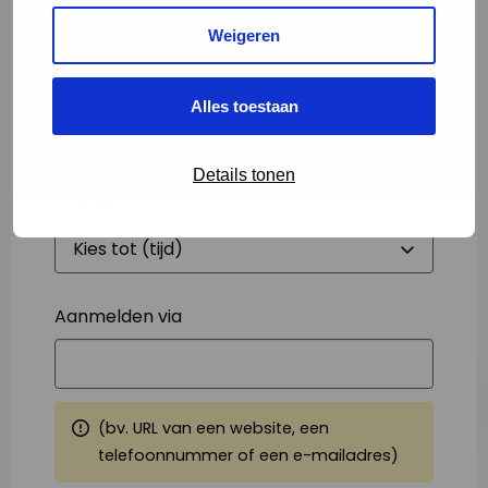
Weigeren
Starttijd
*
Alles toestaan
Details tonen
Eindtijd
*
Aanmelden via
(bv. URL van een website, een
telefoonnummer of een e-mailadres)