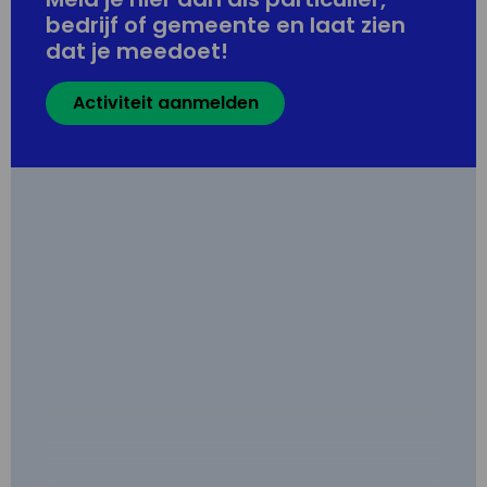
bedrijf of gemeente en laat zien
dat je meedoet!
Activiteit aanmelden