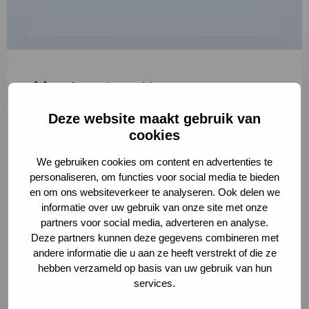
"
*
" geeft vereiste velden aan
Deze website maakt gebruik van
1
2
3
cookies
Korte omschrijving van de activiteit
*
We gebruiken cookies om content en advertenties te
personaliseren, om functies voor social media te bieden
en om ons websiteverkeer te analyseren. Ook delen we
informatie over uw gebruik van onze site met onze
Volledige omschrijving
*
partners voor social media, adverteren en analyse.
Deze partners kunnen deze gegevens combineren met
andere informatie die u aan ze heeft verstrekt of die ze
hebben verzameld op basis van uw gebruik van hun
services.