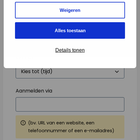
Weigeren
Starttijd
*
Alles toestaan
Details tonen
Eindtijd
*
Aanmelden via
(bv. URL van een website, een
telefoonnummer of een e-mailadres)