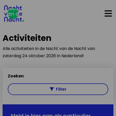
Op
me
Activiteiten
Alle activiteiten in de Nacht van de Nacht van
zaterdag 24 oktober 2026 in Nederland!
Zoeken
Filter
Meld je hier aan als particulier,