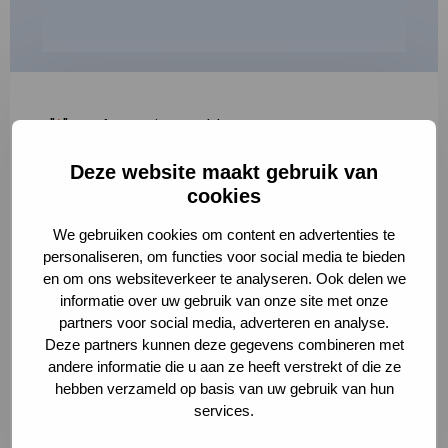
"
*
" geeft vereiste velden aan
Deze website maakt gebruik van
1
2
3
cookies
Korte omschrijving van de activiteit
*
We gebruiken cookies om content en advertenties te
personaliseren, om functies voor social media te bieden
en om ons websiteverkeer te analyseren. Ook delen we
informatie over uw gebruik van onze site met onze
Volledige omschrijving
*
partners voor social media, adverteren en analyse.
Deze partners kunnen deze gegevens combineren met
andere informatie die u aan ze heeft verstrekt of die ze
hebben verzameld op basis van uw gebruik van hun
services.