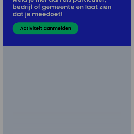
bedrijf of gemeente en laat zien
dat je meedoet!
Activiteit aanmelden