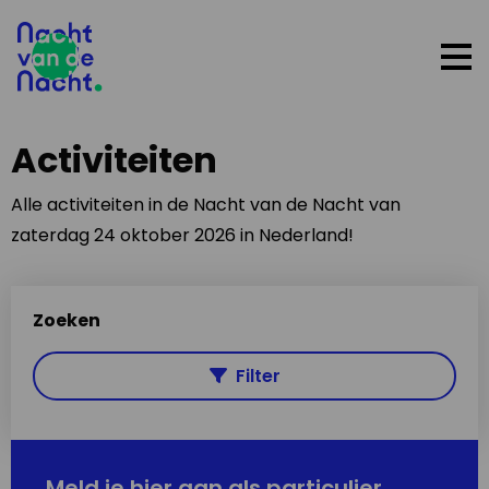
Op
me
Activiteiten
Alle activiteiten in de Nacht van de Nacht van
zaterdag 24 oktober 2026 in Nederland!
Zoeken
Filter
Meld je hier aan als particulier,