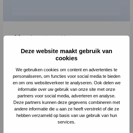
"
*
" geeft vereiste velden aan
Deze website maakt gebruik van
1
2
3
cookies
Korte omschrijving van de activiteit
*
We gebruiken cookies om content en advertenties te
personaliseren, om functies voor social media te bieden
en om ons websiteverkeer te analyseren. Ook delen we
informatie over uw gebruik van onze site met onze
Volledige omschrijving
*
partners voor social media, adverteren en analyse.
Deze partners kunnen deze gegevens combineren met
andere informatie die u aan ze heeft verstrekt of die ze
hebben verzameld op basis van uw gebruik van hun
services.