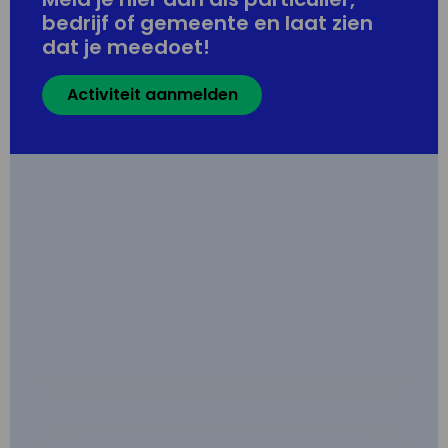
bedrijf of gemeente en laat zien
dat je meedoet!
Activiteit aanmelden