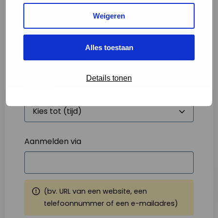
Weigeren
Starttijd
*
Alles toestaan
Details tonen
Eindtijd
*
Aanmelden via
(bv. URL van een website, een
telefoonnummer of een e-mailadres)