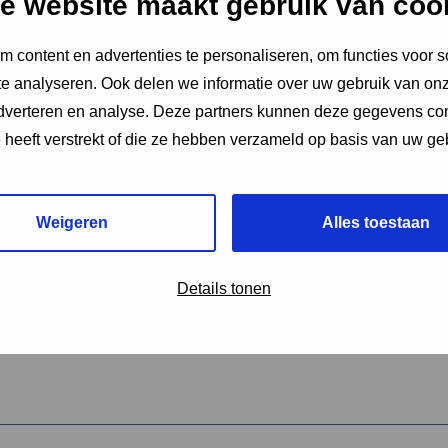
e website maakt gebruik van coo
 content en advertenties te personaliseren, om functies voor s
vereiste velden aan
e analyseren. Ook delen we informatie over uw gebruik van onz
2
adverteren en analyse. Deze partners kunnen deze gegevens c
e heeft verstrekt of die ze hebben verzameld op basis van uw ge
hrijving van de activiteit
*
Weigeren
Alles toestaan
omschrijving
*
Details tonen