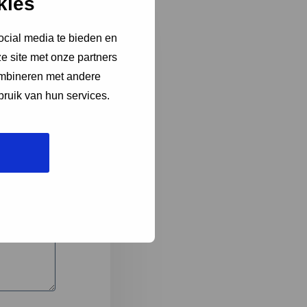
kies
ocial media te bieden en
e site met onze partners
3
ombineren met andere
bruik van hun services.