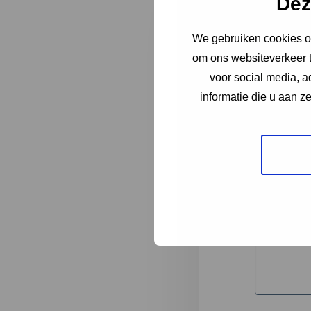
Dez
We gebruiken cookies om
"
*
" geeft 
om ons websiteverkeer t
1
voor social media, 
informatie die u aan z
Korte omsc
Volledige 