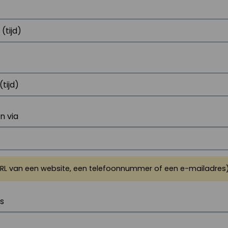
 via
URL van een website, een telefoonnummer of een e-mailadres
js