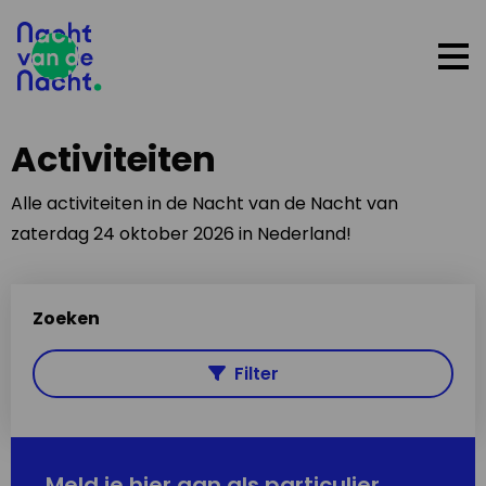
Op
me
Activiteiten
Alle activiteiten in de Nacht van de Nacht van
zaterdag 24 oktober 2026 in Nederland!
Zoeken
Filter
Meld je hier aan als particulier,