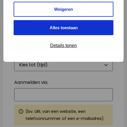
Weigeren
Starttijd
*
Alles toestaan
Details tonen
Eindtijd
*
Aanmelden via
(bv. URL van een website, een
telefoonnummer of een e-mailadres)