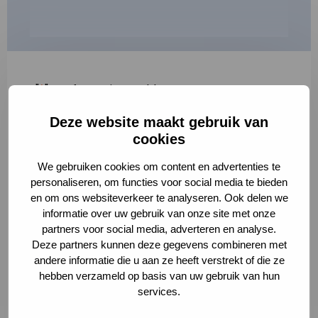
"
*
" geeft vereiste velden aan
Deze website maakt gebruik van
1
2
3
cookies
Korte omschrijving van de activiteit
*
We gebruiken cookies om content en advertenties te
personaliseren, om functies voor social media te bieden
en om ons websiteverkeer te analyseren. Ook delen we
informatie over uw gebruik van onze site met onze
Volledige omschrijving
*
partners voor social media, adverteren en analyse.
Deze partners kunnen deze gegevens combineren met
andere informatie die u aan ze heeft verstrekt of die ze
hebben verzameld op basis van uw gebruik van hun
services.