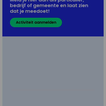
bedrijf of gemeente en laat zien
dat je meedoet!
Activiteit aanmelden