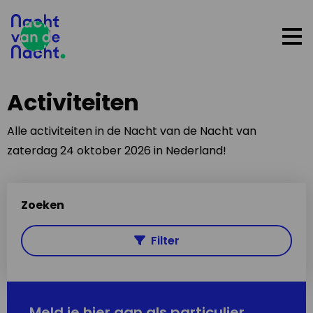
Op
me
Activiteiten
Alle activiteiten in de Nacht van de Nacht van
zaterdag 24 oktober 2026 in Nederland!
Zoeken
Filter
Meld je hier aan als particulier,