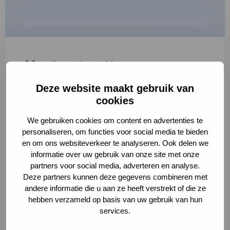
"
*
" geeft vereiste velden aan
Deze website maakt gebruik van
1
2
3
cookies
Korte omschrijving van de activiteit
*
We gebruiken cookies om content en advertenties te
personaliseren, om functies voor social media te bieden
en om ons websiteverkeer te analyseren. Ook delen we
informatie over uw gebruik van onze site met onze
Volledige omschrijving
*
partners voor social media, adverteren en analyse.
Deze partners kunnen deze gegevens combineren met
andere informatie die u aan ze heeft verstrekt of die ze
hebben verzameld op basis van uw gebruik van hun
services.