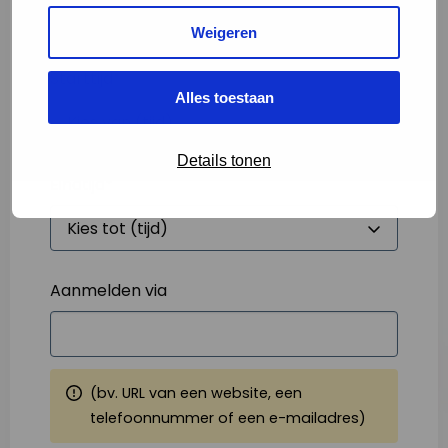
Weigeren
Starttijd
*
Alles toestaan
Details tonen
Eindtijd
*
Aanmelden via
(bv. URL van een website, een
telefoonnummer of een e-mailadres)