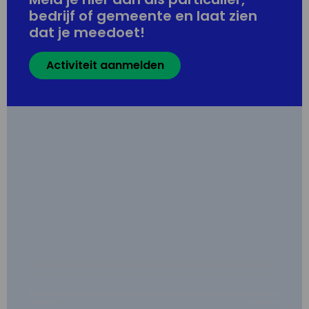
bedrijf of gemeente en laat zien
dat je meedoet!
Activiteit aanmelden