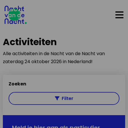
Op
me
Activiteiten
Alle activiteiten in de Nacht van de Nacht van
zaterdag 24 oktober 2026 in Nederland!
Zoeken
Filter
Meld je hier aan als particulier,