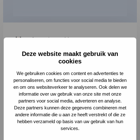
"
*
" geeft vereiste velden aan
Deze website maakt gebruik van
1
2
3
cookies
Korte omschrijving van de activiteit
*
We gebruiken cookies om content en advertenties te
personaliseren, om functies voor social media te bieden
en om ons websiteverkeer te analyseren. Ook delen we
informatie over uw gebruik van onze site met onze
Volledige omschrijving
*
partners voor social media, adverteren en analyse.
Deze partners kunnen deze gegevens combineren met
andere informatie die u aan ze heeft verstrekt of die ze
hebben verzameld op basis van uw gebruik van hun
services.