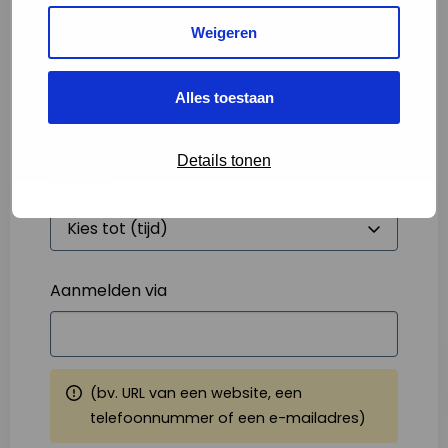
Weigeren
Starttijd
*
Alles toestaan
Details tonen
Eindtijd
*
Aanmelden via
(bv. URL van een website, een
telefoonnummer of een e-mailadres)