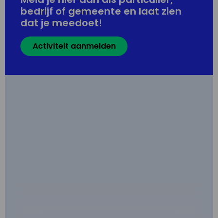
bedrijf of gemeente en laat zien
dat je meedoet!
Activiteit aanmelden