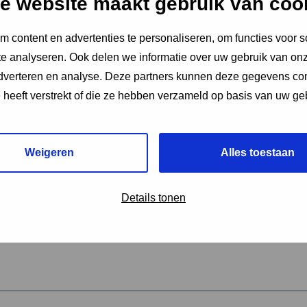
e website maakt gebruik van coo
 content en advertenties te personaliseren, om functies voor s
vereiste velden aan
e analyseren. Ook delen we informatie over uw gebruik van onz
2
adverteren en analyse. Deze partners kunnen deze gegevens c
e heeft verstrekt of die ze hebben verzameld op basis van uw ge
hrijving van de activiteit
*
Weigeren
Alles toestaan
omschrijving
*
Details tonen