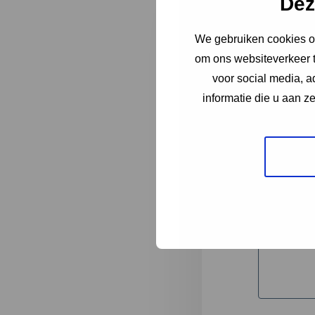
Dez
We gebruiken cookies om
"
*
" geeft 
om ons websiteverkeer t
1
voor social media, 
informatie die u aan z
Korte omsc
Volledige 