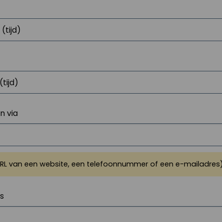
 via
URL van een website, een telefoonnummer of een e-mailadres
js