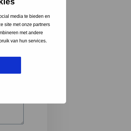
kies
ocial media te bieden en
e site met onze partners
3
ombineren met andere
bruik van hun services.