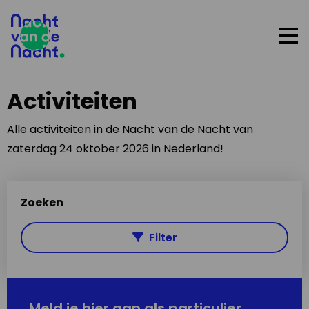
Op
me
Activiteiten
Alle activiteiten in de Nacht van de Nacht van
zaterdag 24 oktober 2026 in Nederland!
Zoeken
Filter
Meld je hier aan als particulier,