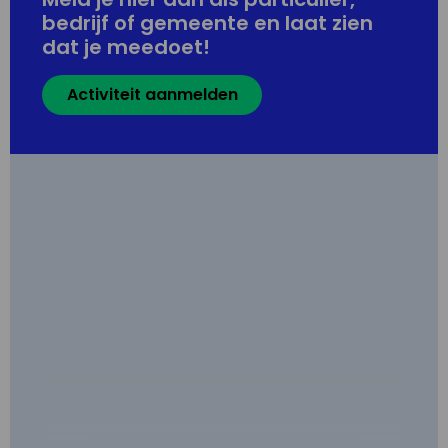
bedrijf of gemeente en laat zien
dat je meedoet!
Activiteit aanmelden