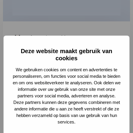
"
*
" geeft vereiste velden aan
Deze website maakt gebruik van
1
2
3
cookies
Korte omschrijving van de activiteit
*
We gebruiken cookies om content en advertenties te
personaliseren, om functies voor social media te bieden
en om ons websiteverkeer te analyseren. Ook delen we
informatie over uw gebruik van onze site met onze
Volledige omschrijving
*
partners voor social media, adverteren en analyse.
Deze partners kunnen deze gegevens combineren met
andere informatie die u aan ze heeft verstrekt of die ze
hebben verzameld op basis van uw gebruik van hun
services.