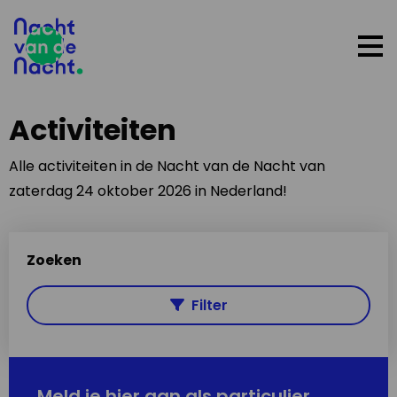
Op
me
Activiteiten
Alle activiteiten in de Nacht van de Nacht van
zaterdag 24 oktober 2026 in Nederland!
Zoeken
Filter
Meld je hier aan als particulier,