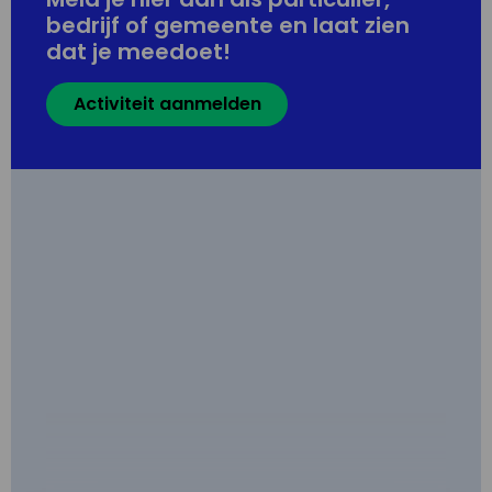
bedrijf of gemeente en laat zien
dat je meedoet!
Activiteit aanmelden