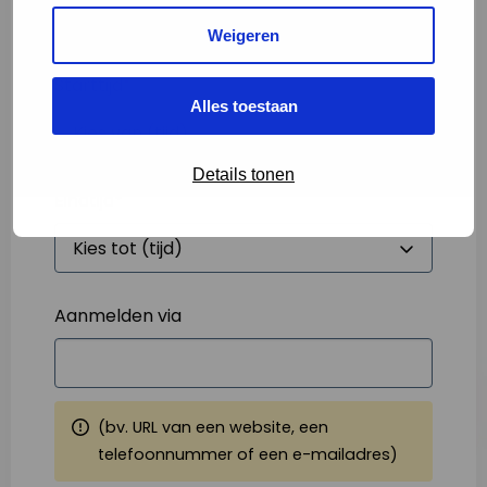
Weigeren
Starttijd
*
Alles toestaan
Details tonen
Eindtijd
*
Aanmelden via
(bv. URL van een website, een
telefoonnummer of een e-mailadres)