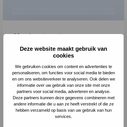
"
*
" geeft vereiste velden aan
Deze website maakt gebruik van
1
2
3
cookies
Korte omschrijving van de activiteit
*
We gebruiken cookies om content en advertenties te
personaliseren, om functies voor social media te bieden
en om ons websiteverkeer te analyseren. Ook delen we
informatie over uw gebruik van onze site met onze
Volledige omschrijving
*
partners voor social media, adverteren en analyse.
Deze partners kunnen deze gegevens combineren met
andere informatie die u aan ze heeft verstrekt of die ze
hebben verzameld op basis van uw gebruik van hun
services.