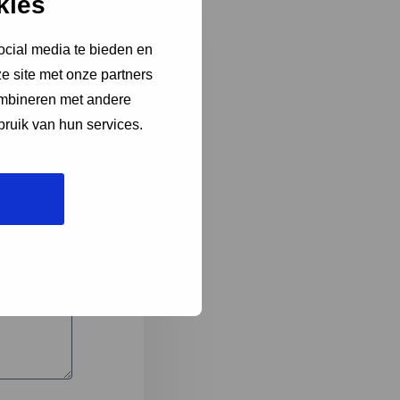
kies
ocial media te bieden en
e site met onze partners
3
ombineren met andere
bruik van hun services.