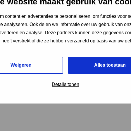
e website maakt gebruik van coo
 content en advertenties te personaliseren, om functies voor s
vereiste velden aan
e analyseren. Ook delen we informatie over uw gebruik van onz
2
adverteren en analyse. Deze partners kunnen deze gegevens c
e heeft verstrekt of die ze hebben verzameld op basis van uw ge
hrijving van de activiteit
*
Weigeren
Alles toestaan
omschrijving
*
Details tonen