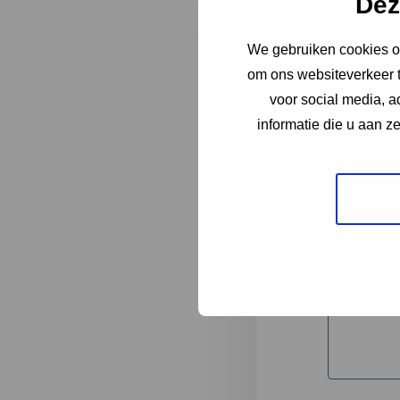
Dez
We gebruiken cookies om
"
*
" geeft 
om ons websiteverkeer t
1
voor social media, 
informatie die u aan z
Korte omsc
Volledige 