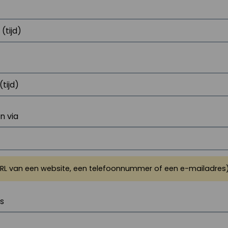
 via
URL van een website, een telefoonnummer of een e-mailadres
js