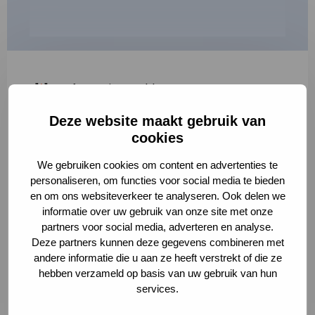
"
*
" geeft vereiste velden aan
Deze website maakt gebruik van
1
2
3
cookies
Korte omschrijving van de activiteit
*
We gebruiken cookies om content en advertenties te
personaliseren, om functies voor social media te bieden
en om ons websiteverkeer te analyseren. Ook delen we
informatie over uw gebruik van onze site met onze
Volledige omschrijving
*
partners voor social media, adverteren en analyse.
Deze partners kunnen deze gegevens combineren met
andere informatie die u aan ze heeft verstrekt of die ze
hebben verzameld op basis van uw gebruik van hun
services.