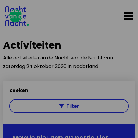
Op
me
Activiteiten
Alle activiteiten in de Nacht van de Nacht van
zaterdag 24 oktober 2026 in Nederland!
Zoeken
Filter
Meld je hier aan als particulier,