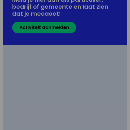
bedrijf of gemeente en laat zien
dat je meedoet!
Activiteit aanmelden