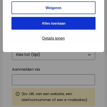
Weigeren
Starttijd
*
Alles toestaan
Details tonen
Eindtijd
*
Aanmelden via
(bv. URL van een website, een
telefoonnummer of een e-mailadres)