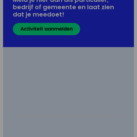
bedrijf of gemeente en laat zien
dat je meedoet!
Activiteit aanmelden