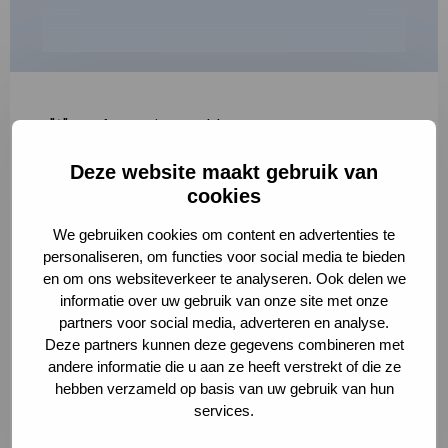
"
*
" geeft vereiste velden aan
Deze website maakt gebruik van
1
2
3
cookies
Korte omschrijving van de activiteit
*
We gebruiken cookies om content en advertenties te
personaliseren, om functies voor social media te bieden
en om ons websiteverkeer te analyseren. Ook delen we
informatie over uw gebruik van onze site met onze
Volledige omschrijving
*
partners voor social media, adverteren en analyse.
Deze partners kunnen deze gegevens combineren met
andere informatie die u aan ze heeft verstrekt of die ze
hebben verzameld op basis van uw gebruik van hun
services.