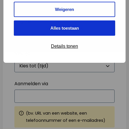
Weigeren
Starttijd
*
Alles toestaan
Details tonen
Eindtijd
*
Aanmelden via
(bv. URL van een website, een
telefoonnummer of een e-mailadres)