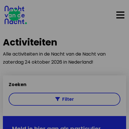
Op
me
Activiteiten
Alle activiteiten in de Nacht van de Nacht van
zaterdag 24 oktober 2026 in Nederland!
Zoeken
Filter
Meld je hier aan als particulier,