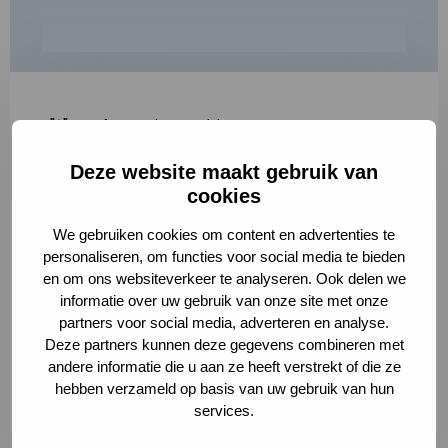
"
*
" geeft vereiste velden aan
Deze website maakt gebruik van
1
2
3
cookies
Korte omschrijving van de activiteit
*
We gebruiken cookies om content en advertenties te
personaliseren, om functies voor social media te bieden
en om ons websiteverkeer te analyseren. Ook delen we
informatie over uw gebruik van onze site met onze
Volledige omschrijving
*
partners voor social media, adverteren en analyse.
Deze partners kunnen deze gegevens combineren met
andere informatie die u aan ze heeft verstrekt of die ze
hebben verzameld op basis van uw gebruik van hun
services.