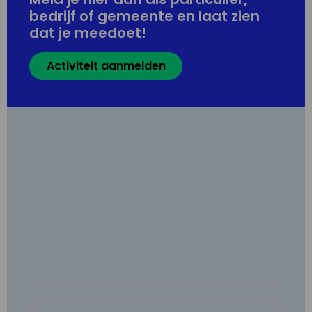
bedrijf of gemeente en laat zien
dat je meedoet!
Activiteit aanmelden