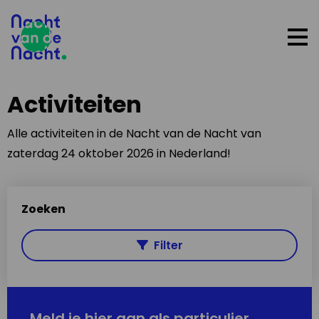
Op
me
Activiteiten
Alle activiteiten in de Nacht van de Nacht van
zaterdag 24 oktober 2026 in Nederland!
Zoeken
Filter
Meld je hier aan als particulier,