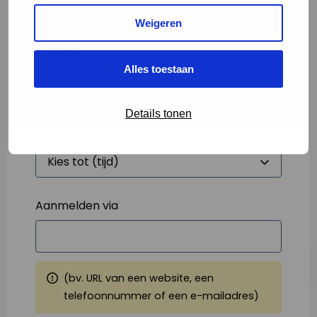
Weigeren
Starttijd
*
Alles toestaan
Details tonen
Eindtijd
*
Aanmelden via
(bv. URL van een website, een
telefoonnummer of een e-mailadres)