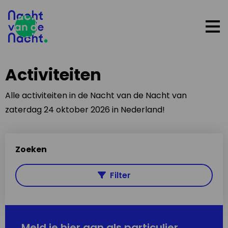
Op
me
Activiteiten
Alle activiteiten in de Nacht van de Nacht van
zaterdag 24 oktober 2026 in Nederland!
Zoeken
Filter
Meld je hier aan als particulier,