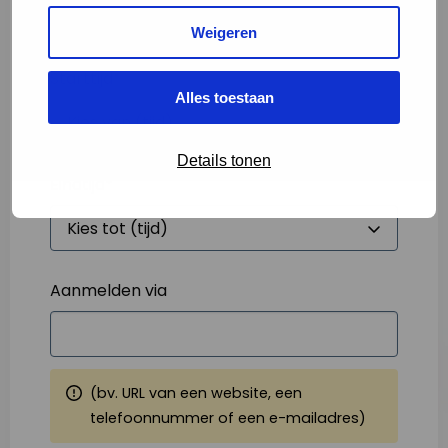
Weigeren
Starttijd
*
Alles toestaan
Details tonen
Eindtijd
*
Aanmelden via
(bv. URL van een website, een
telefoonnummer of een e-mailadres)