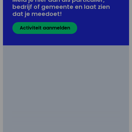
bedrijf of gemeente en laat zien
dat je meedoet!
Activiteit aanmelden