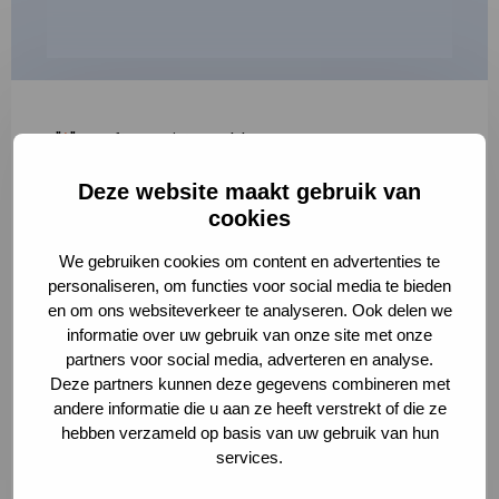
"
*
" geeft vereiste velden aan
Deze website maakt gebruik van
1
2
3
cookies
Korte omschrijving van de activiteit
*
We gebruiken cookies om content en advertenties te
personaliseren, om functies voor social media te bieden
en om ons websiteverkeer te analyseren. Ook delen we
informatie over uw gebruik van onze site met onze
Volledige omschrijving
*
partners voor social media, adverteren en analyse.
Deze partners kunnen deze gegevens combineren met
andere informatie die u aan ze heeft verstrekt of die ze
hebben verzameld op basis van uw gebruik van hun
services.